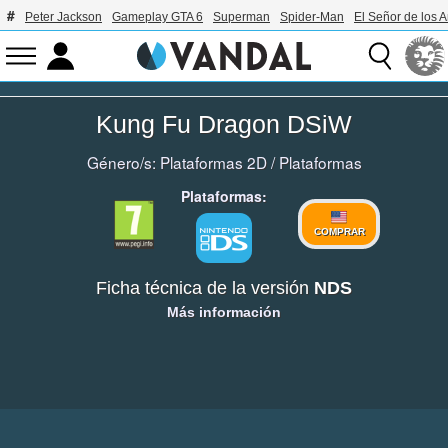
Peter Jackson
Gameplay GTA 6
Superman
Spider-Man
El Señor de los A
Kung Fu Dragon DSiW
Género/s:
Plataformas 2D
/
Plataformas
Plataformas:
COMPRAR
Ficha técnica de la versión
NDS
Más información