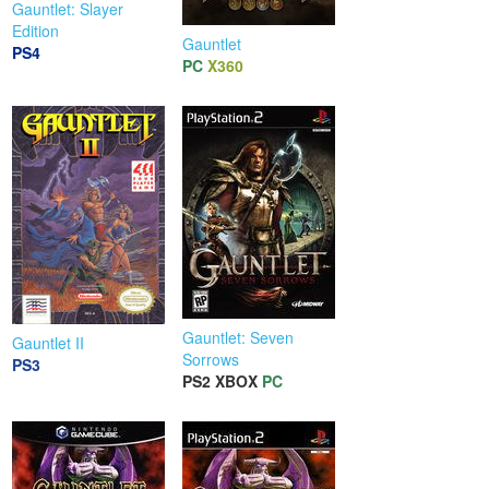
Gauntlet: Slayer
Edition
Gauntlet
PS4
PC
X360
Gauntlet: Seven
Gauntlet II
Sorrows
PS3
PS2
XBOX
PC