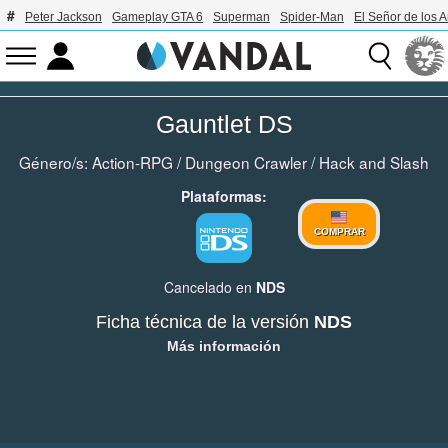
Peter Jackson
Gameplay GTA 6
Superman
Spider-Man
El Señor de los A
Gauntlet DS
Género/s:
Action-RPG
/
Dungeon Crawler
/
Hack and Slash
Plataformas:
COMPRAR
Cancelado en
NDS
Ficha técnica de la versión
NDS
Más información