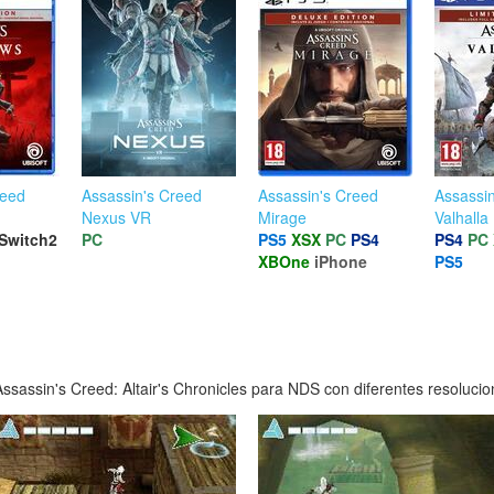
reed
Assassin's Creed
Assassin's Creed
Assassi
Nexus VR
Mirage
Valhalla
Switch2
PC
PS5
XSX
PC
PS4
PS4
PC
XBOne
iPhone
PS5
sassin's Creed: Altair's Chronicles para NDS con diferentes resolucion