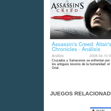
Assassin's Creed: Altair'
Chronicles - Análisis
Análisis
2008-04-10 0
Cruzados y Sarracenos se enfrentan por
los antiguos tesoros de la humanidad: el
Grial.
JUEGOS RELACIONA