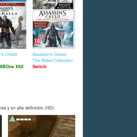
n's Creed
Assassin's Creed:
The Rebel Collection
XBOne
XSX
Switch
es y en alta definición (HD).