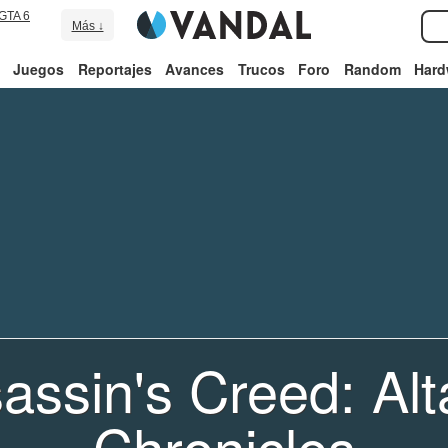
GTA 6
Más ↓
Juegos
Reportajes
Avances
Trucos
Foro
Random
Hard
assin's Creed: Alta
Chronicles