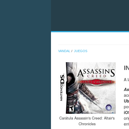
VANDAL
JUEGOS
I
A 
As
ac
Ub
po
iO
ori
Carátula Assassin's Creed: Altair's
en
Chronicles