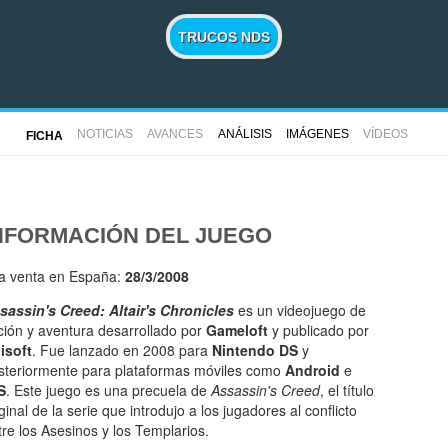
TRUCOS NDS
NOTICIAS
AVANCES
ANÁLISIS
IMÁGENES
VÍDEOS
FICHA
NFORMACIÓN DEL JUEGO
la venta en España:
28/3/2008
sassin's Creed: Altair's Chronicles
es un videojuego de
ción y aventura desarrollado por
Gameloft
y publicado por
isoft
. Fue lanzado en 2008 para
Nintendo DS
y
steriormente para plataformas móviles como
Android
e
S
. Este juego es una precuela de
Assassin's Creed
, el título
ginal de la serie que introdujo a los jugadores al conflicto
tre los Asesinos y los Templarios.