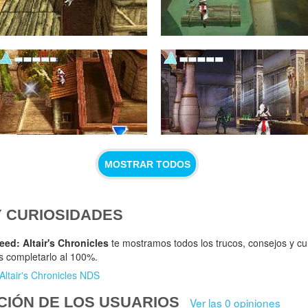
MOSTRAR TODOS
Y CURIOSIDADES
eed: Altair's Chronicles
te mostramos todos los trucos, consejos y cu
s completarlo al 100%.
Altair's Chronicles NDS
CIÓN DE LOS USUARIOS
Ver las 0 opiniones