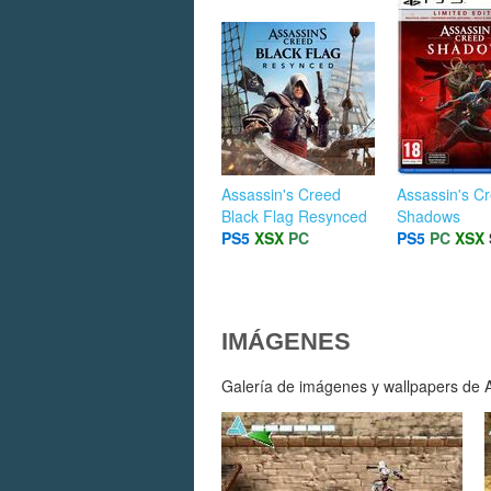
Assassin's Creed
Assassin's C
Black Flag Resynced
Shadows
PS5
XSX
PC
PS5
PC
XSX
IMÁGENES
Galería de imágenes y wallpapers de As