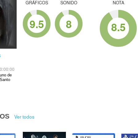
GRÁFICOS
SONIDO
NOTA
9.5
8
8.5
s
0:00:00
 uno de
 Santo
DOS
Ver todos