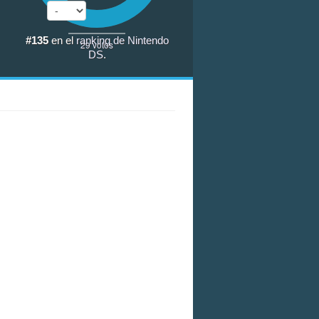
#135
en el
ranking de Nintendo
29
votos
DS
.