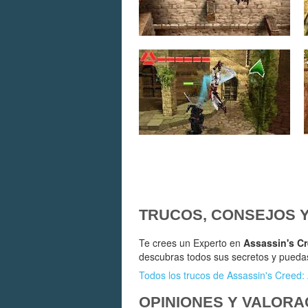
TRUCOS, CONSEJOS 
Te crees un Experto en
Assassin's Cr
descubras todos sus secretos y pueda
Todos los trucos de Assassin's Creed: 
OPINIONES Y VALORA