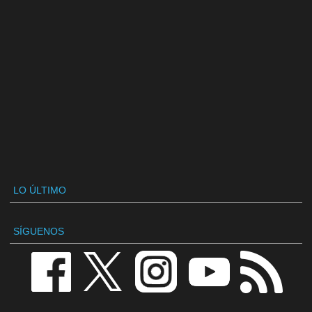
LO ÚLTIMO
SÍGUENOS