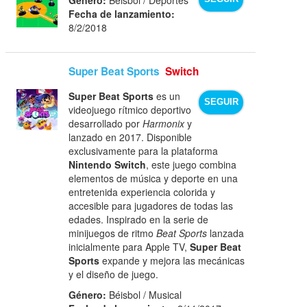
Fecha de lanzamiento:
8/2/2018
Super Beat Sports
Switch
Super Beat Sports
es un
SEGUIR
videojuego rítmico deportivo
desarrollado por
Harmonix
y
lanzado en 2017. Disponible
exclusivamente para la plataforma
Nintendo Switch
, este juego combina
elementos de música y deporte en una
entretenida experiencia colorida y
accesible para jugadores de todas las
edades. Inspirado en la serie de
minijuegos de ritmo
Beat Sports
lanzada
inicialmente para Apple TV,
Super Beat
Sports
expande y mejora las mecánicas
y el diseño de juego.
Género:
Béisbol / Musical