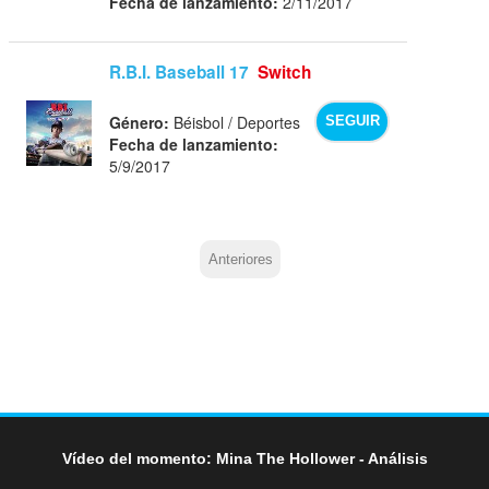
Fecha de lanzamiento:
2/11/2017
R.B.I. Baseball 17
Switch
Género:
Béisbol / Deportes
SEGUIR
Fecha de lanzamiento:
5/9/2017
Anteriores
Vídeo del momento: Mina The Hollower - Análisis