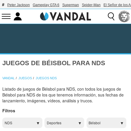
Peter Jackson
Gameplay GTA 6
Superman
Spider-Man
El Señor de los A
JUEGOS DE BÉISBOL PARA NDS
VANDAL
JUEGOS
JUEGOS NDS
Listado de juegos de Béisbol para NDS, con todos los juegos de
Béisbol para NDS de los que tenemos información, sus fechas de
lanzamiento, imágenes, vídeos, análisis y trucos.
Filtros
NDS
Deportes
Béisbol