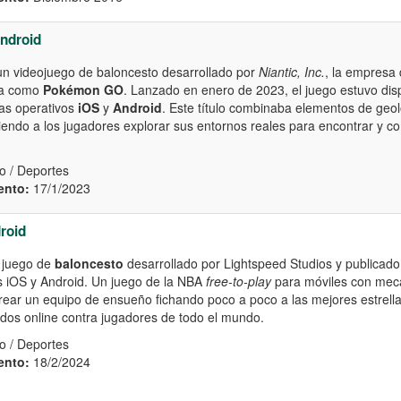
ndroid
un videojuego de baloncesto desarrollado por
Niantic, Inc.
, la empresa 
da como
Pokémon GO
. Lanzado en enero de 2023, el juego estuvo disp
as operativos
iOS
y
Android
. Este título combinaba elementos de geol
ndo a los jugadores explorar sus entornos reales para encontrar y com
o / Deportes
ento:
17/1/2023
roid
 juego de
baloncesto
desarrollado por Lightspeed Studios y publicado 
es iOS y Android. Un juego de la NBA
free-to-play
para móviles con mec
crear un equipo de ensueño fichando poco a poco a las mejores estrella
idos online contra jugadores de todo el mundo.
o / Deportes
ento:
18/2/2024