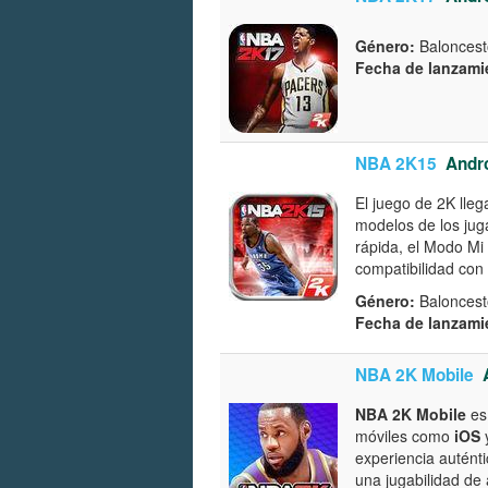
Género:
Baloncest
Fecha de lanzami
NBA 2K15
Andr
El juego de 2K lleg
modelos de los jug
rápida, el Modo Mi
compatibilidad con 
Género:
Baloncest
Fecha de lanzami
NBA 2K Mobile
NBA 2K Mobile
es
móviles como
iOS
experiencia auténti
una jugabilidad de 