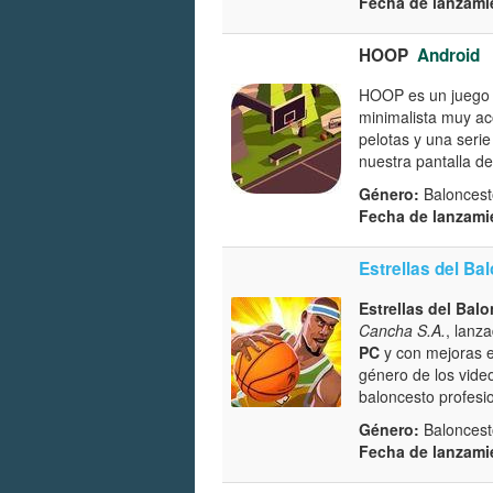
Fecha de lanzami
HOOP
Android
HOOP es un juego d
minimalista muy aco
pelotas y una serie
nuestra pantalla de
Género:
Baloncest
Fecha de lanzami
Estrellas del Ba
Estrellas del Bal
Cancha S.A.
, lanz
PC
y con mejoras 
género de los vide
baloncesto profesi
Género:
Baloncest
Fecha de lanzami