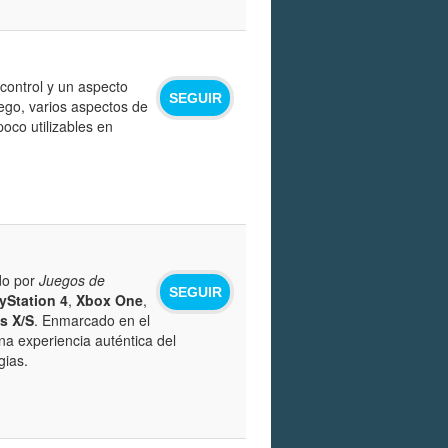
control y un aspecto
SEGUIR
uego, varios aspectos de
oco utilizables en
do por
Juegos de
SEGUIR
yStation 4
,
Xbox One
,
s X/S
. Enmarcado en el
na experiencia auténtica del
gias.