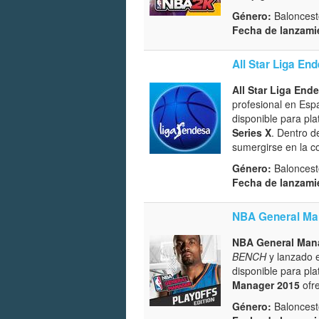
Género:
Baloncest
Fecha de lanzami
All Star Liga En
All Star Liga End
profesional en Esp
disponible para p
Series X
. Dentro d
sumergirse en la c
Género:
Baloncest
Fecha de lanzami
NBA General Ma
NBA General Man
BENCH
y lanzado e
disponible para p
Manager 2015
ofre
Género:
Baloncesto