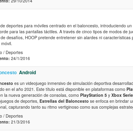
ento:
29/10/2014
e deportes para móviles centrado en el baloncesto, introduciendo un 
rde para las pantallas táctiles. A través de cinco tipos de modos de j
 de desafíos, HOOP pretende entretener sin alardes ni características p
 móvil.
o / Deportes
ento:
24/1/2016
loncesto
Android
oncesto
es un videojuego inmersivo de simulación deportiva desarrolla
ado en el año 2021. Este título está disponible en plataformas como
Pla
en la nueva generación de consolas, como
PlayStation 5
y
Xbox Serie
ojuegos de deportes,
Estrellas del Baloncesto
se enfoca en brindar u
onal, capturando tanto su ritmo vertiginoso como sus complejas estrate
o / Deportes
ento:
21/3/2016