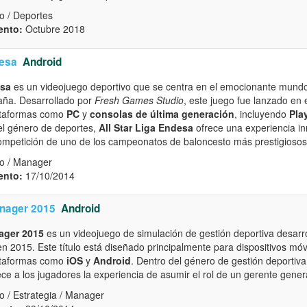
o / Deportes
ento:
Octubre 2018
desa
Android
esa
es un videojuego deportivo que se centra en el emocionante mundo
aña. Desarrollado por
Fresh Games Studio
, este juego fue lanzado en 
lataformas como
PC
y
consolas de última generación
, incluyendo
Pla
el género de deportes,
All Star Liga Endesa
ofrece una experiencia in
ompetición de uno de los campeonatos de baloncesto más prestigioso
o / Manager
ento:
17/10/2014
nager 2015
Android
ager 2015
es un videojuego de simulación de gestión deportiva desarr
n 2015. Este título está diseñado principalmente para dispositivos móvi
lataformas como
iOS
y
Android
. Dentro del género de gestión deportiv
ce a los jugadores la experiencia de asumir el rol de un gerente gene
 / Estrategia / Manager