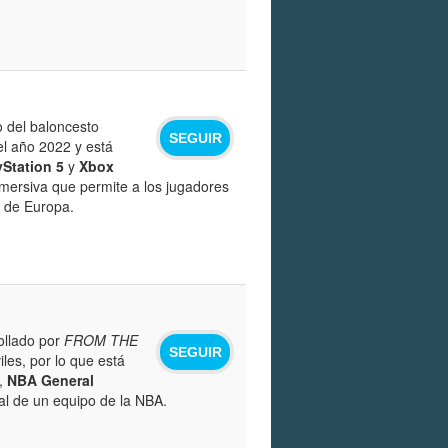
 del baloncesto
SEGUIR
el año 2022 y está
yStation 5
y
Xbox
mersiva que permite a los jugadores
s de Europa.
ollado por
FROM THE
SEGUIR
les, por lo que está
a,
NBA General
ral de un equipo de la NBA.