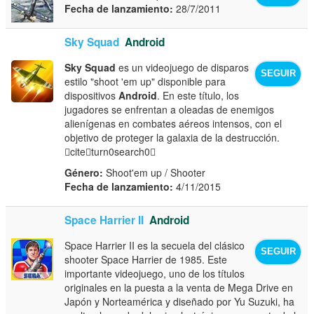
Fecha de lanzamiento:
28/7/2011
Sky Squad
Android
Sky Squad
es un videojuego de disparos
SEGUIR
estilo "shoot 'em up" disponible para
dispositivos
Android
. En este título, los
jugadores se enfrentan a oleadas de enemigos
alienígenas en combates aéreos intensos, con el
objetivo de proteger la galaxia de la destrucción.
citeturn0search0
Género:
Shoot'em up / Shooter
Fecha de lanzamiento:
4/11/2015
Space Harrier II
Android
Space Harrier II es la secuela del clásico
SEGUIR
shooter Space Harrier de 1985. Este
importante videojuego, uno de los títulos
originales en la puesta a la venta de Mega Drive en
Japón y Norteamérica y diseñado por Yu Suzuki, ha