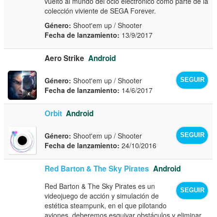
vuelto al mundo del ocio electrónico como parte de la
colección viviente de SEGA Forever.
Género:
Shoot'em up / Shooter
Fecha de lanzamiento:
13/9/2017
Aero Strike
Android
Género:
Shoot'em up / Shooter
SEGUIR
Fecha de lanzamiento:
14/6/2017
Orbit
Android
Género:
Shoot'em up / Shooter
SEGUIR
Fecha de lanzamiento:
24/10/2016
Red Barton & The Sky Pirates
Android
Red Barton & The Sky Pirates es un
SEGUIR
videojuego de acción y simulación de
estética steampunk, en el que pilotando
aviones, deberemos esquivar obstáculos y eliminar