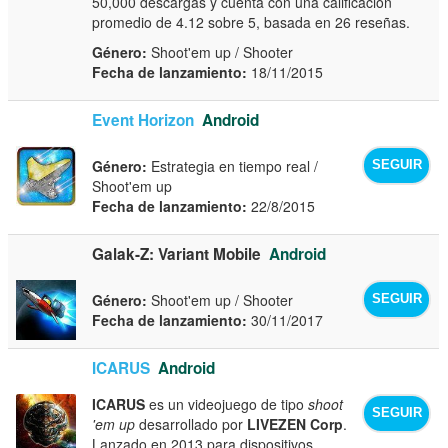
50,000 descargas y cuenta con una calificación
promedio de 4.12 sobre 5, basada en 26 reseñas.
Género:
Shoot'em up / Shooter
Fecha de lanzamiento:
18/11/2015
Event Horizon
Android
Género:
Estrategia en tiempo real /
SEGUIR
Shoot'em up
Fecha de lanzamiento:
22/8/2015
Galak-Z: Variant Mobile
Android
Género:
Shoot'em up / Shooter
SEGUIR
Fecha de lanzamiento:
30/11/2017
ICARUS
Android
ICARUS
es un videojuego de tipo
shoot
SEGUIR
'em up
desarrollado por
LIVEZEN Corp
.
Lanzado en 2013 para dispositivos