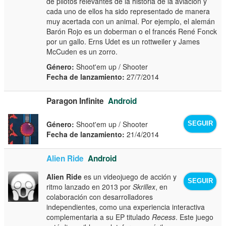
de pilotos relevantes de la historia de la aviación y
cada uno de ellos ha sido representado de manera
muy acertada con un animal. Por ejemplo, el alemán
Barón Rojo es un doberman o el francés René Fonck
por un gallo. Erns Udet es un rottweiler y James
McCuden es un zorro.
Género:
Shoot'em up / Shooter
Fecha de lanzamiento:
27/7/2014
Paragon Infinite
Android
Género:
Shoot'em up / Shooter
SEGUIR
Fecha de lanzamiento:
21/4/2014
Alien Ride
Android
Alien Ride
es un videojuego de acción y
SEGUIR
ritmo lanzado en 2013 por
Skrillex
, en
colaboración con desarrolladores
independientes, como una experiencia interactiva
complementaria a su EP titulado
Recess
. Este juego