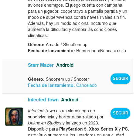
aviones enemigos. El juego cuenta con campaña
para un jugador, cooperativo a pantalla partida y un
modo de supervivencia contra naves rivales sin fin.
Además, hay un modo adicional nocturno que
aumenta la dificultad y cambia las condiciones
climáticas.
Género:
Arcade / Shoot'em up
Fecha de lanzamiento:
Rumoreado/Nunca existió
Starr Mazer
Android
Género:
Shoot'em up / Shooter
SEGUIR
Fecha de lanzamiento:
Cancelado
Infected Town
Android
Infected Town
es un videojuego de
SEGUIR
supervivencia y horror desarrollado por
Unknown Studios
y lanzado en 2023.
Disponible para
PlayStation 5
,
Xbox Series X
y
PC
,
este título sumerge a los jugadores en una ciudad