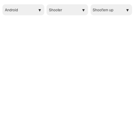
Android
Shooter
Shoot'em up