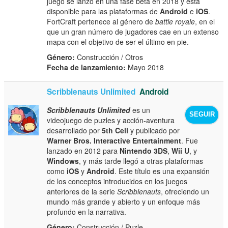
juego se lanzó en una fase beta en 2018 y está
disponible para las plataformas de
Android
e
iOS
.
FortCraft pertenece al género de
battle royale
, en el
que un gran número de jugadores cae en un extenso
mapa con el objetivo de ser el último en pie.
Género:
Construcción / Otros
Fecha de lanzamiento:
Mayo 2018
Scribblenauts Unlimited
Android
Scribblenauts Unlimited
es un
SEGUIR
videojuego de puzles y acción-aventura
desarrollado por
5th Cell
y publicado por
Warner Bros. Interactive Entertainment
. Fue
lanzado en 2012 para
Nintendo 3DS
,
Wii U
, y
Windows
, y más tarde llegó a otras plataformas
como
iOS
y
Android
. Este título es una expansión
de los conceptos introducidos en los juegos
anteriores de la serie
Scribblenauts
, ofreciendo un
mundo más grande y abierto y un enfoque más
profundo en la narrativa.
Género:
Construcción / Puzle