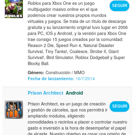
Roblox para Xbox One es un juego
SEGUIR
multijugador masivo online en el que
podemos crear nuestros propios mundos
virtuales y juegos. Se trata de un título de descarga
gratuita y su lanzamiento original tuvo lugar en 2006
para PC, iOS y Android, y la versión para Xbox One
trae consigo 15 juegos creados por la comunidad:
Reason 2 Die, Speed Run 4, Natural Disaster
Survival, Tiny Tanks!, Coalesce, Strobe II, Giant
Survival!, Bird Simulator, Roblox Dodgeball y Super
Blocky Ball.
Género:
Construcción / MMO
Fecha de lanzamiento:
16/7/2014
Prison Architect
Android
Prison Architect, es un juego de creación
SEGUIR
y gestión de cárceles, que nos permitirá ir
ampliando módulos, eligiendo
comodidades o recintos a placer o controlar nuestro
gasto e inversión a la hora de desempeñar el papel
de alcaide. Nuestro objetivo es crear una prisión de