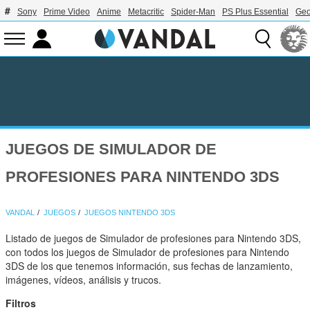
Sony
Prime Video
Anime
Metacritic
Spider-Man
PS Plus Essential
Geo
JUEGOS DE SIMULADOR DE
PROFESIONES PARA NINTENDO 3DS
VANDAL
JUEGOS
JUEGOS NINTENDO 3DS
Listado de juegos de Simulador de profesiones para Nintendo 3DS,
con todos los juegos de Simulador de profesiones para Nintendo
3DS de los que tenemos información, sus fechas de lanzamiento,
imágenes, vídeos, análisis y trucos.
Filtros