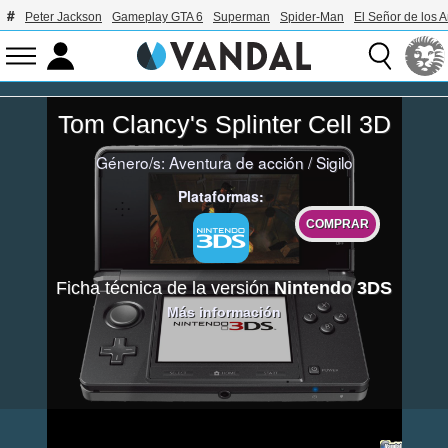
Peter Jackson
Gameplay GTA 6
Superman
Spider-Man
El Señor de los A
Tom Clancy's Splinter Cell 3D
Género/s:
Aventura de acción
/
Sigilo
Plataformas:
COMPRAR
Ficha técnica de la versión
Nintendo 3DS
Más información