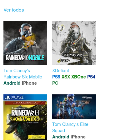
Ver todos
Tom Clancy's
XDefiant
Rainbow Six Mobile
PS5
XSX
XBOne
PS4
Android
iPhone
PC
Tom Clancy's Elite
Squad
Android
iPhone