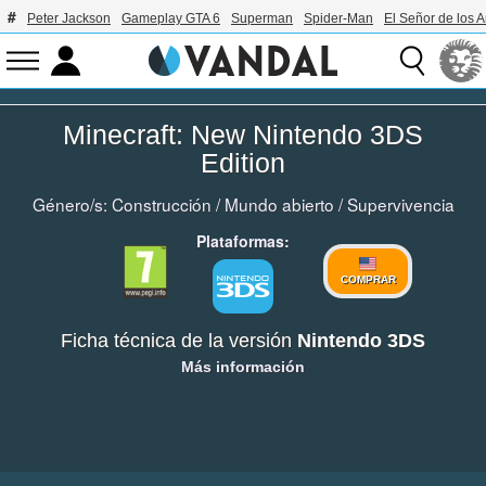
Peter Jackson
Gameplay GTA 6
Superman
Spider-Man
El Señor de los A
Minecraft: New Nintendo 3DS
Edition
Género/s:
Construcción
/
Mundo abierto
/
Supervivencia
Plataformas:
COMPRAR
Ficha técnica de la versión
Nintendo 3DS
Más información