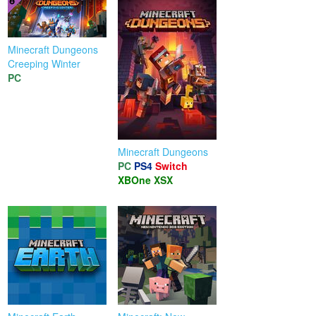
Minecraft Dungeons
Creeping Winter
PC
Minecraft Dungeons
PC
PS4
Switch
XBOne
XSX