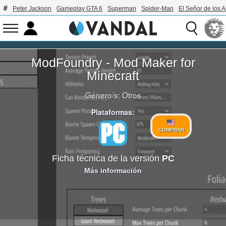
Peter Jackson
Gameplay GTA 6
Superman
Spider-Man
El Señor de los A
ModFoundry - Mod Maker for
Minecraft
Género/s:
Otros
Plataformas:
COMPRAR
Ficha técnica de la versión
PC
Más información