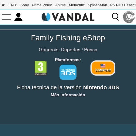
GTA 6
Sony
Prime Video
Anime
Metacritic
Spider-Man
PS Plus Essenti
Family Fishing eShop
Género/s:
Deportes
/
Pesca
Plataformas:
COMPRAR
Ficha técnica de la versión
Nintendo 3DS
Más información