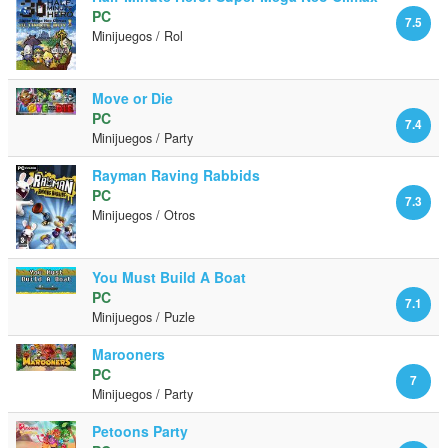
PC
7.5
Minijuegos / Rol
Move or Die
PC
7.4
Minijuegos / Party
Rayman Raving Rabbids
PC
7.3
Minijuegos / Otros
You Must Build A Boat
PC
7.1
Minijuegos / Puzle
Marooners
PC
7
Minijuegos / Party
Petoons Party