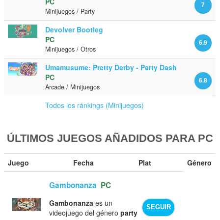
PC
7
Minijuegos / Party
Devolver Bootleg
PC
6.9
Minijuegos / Otros
Umamusume: Pretty Derby - Party Dash
PC
6.8
Arcade / Minijuegos
Todos los ránkings (Minijuegos)
ÚLTIMOS JUEGOS AÑADIDOS PARA PC
Juego
Fecha
Plat
Género
Gambonanza
PC
Gambonanza
es un
SEGUIR
videojuego del género
party