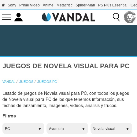
Sony
Prime Video
Anime
Metacritic
Spider-Man
PS Plus Essential
Geo
JUEGOS DE NOVELA VISUAL PARA PC
VANDAL
JUEGOS
JUEGOS PC
Listado de juegos de Novela visual para PC, con todos los juegos
de Novela visual para PC de los que tenemos información, sus
fechas de lanzamiento, imágenes, vídeos, análisis y trucos.
Filtros
PC
Aventura
Novela visual