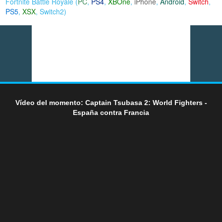
Fortnite Battle Royale (
PC
,
PS4
,
XBOne
,
iPhone
,
Android
,
Switch
,
PS5
,
XSX
,
Switch2
)
Vídeo del momento: Captain Tsubasa 2: World Fighters -
España contra Francia