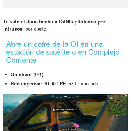
Te vale el daño hecho a OVNIs pilotados por
Intrusos
, por cierto.
Abre un cofre de la OI en una
estación de satélite o en Complejo
Corriente
Objetivo:
(0/1).
Recompensa:
30.000 PE de Temporada.