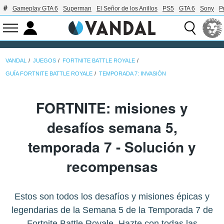
Gameplay GTA 6
Superman
El Señor de los Anillos
PS5
GTA 6
Sony
P
VANDAL
JUEGOS
FORTNITE BATTLE ROYALE
GUÍA FORTNITE BATTLE ROYALE
TEMPORADA 7: INVASIÓN
FORTNITE: misiones y
desafíos semana 5,
temporada 7 - Solución y
recompensas
Estos son todos los desafíos y misiones épicas y
legendarias de la Semana 5 de la Temporada 7 de
Fortnite Battle Royale. Hazte con todas las