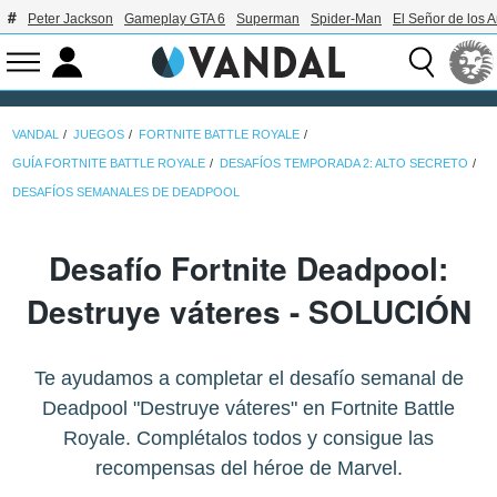
Peter Jackson
Gameplay GTA 6
Superman
Spider-Man
El Señor de los A
VANDAL
JUEGOS
FORTNITE BATTLE ROYALE
GUÍA FORTNITE BATTLE ROYALE
DESAFÍOS TEMPORADA 2: ALTO SECRETO
DESAFÍOS SEMANALES DE DEADPOOL
Desafío Fortnite Deadpool:
Destruye váteres - SOLUCIÓN
Te ayudamos a completar el desafío semanal de
Deadpool "Destruye váteres" en Fortnite Battle
Royale. Complétalos todos y consigue las
recompensas del héroe de Marvel.