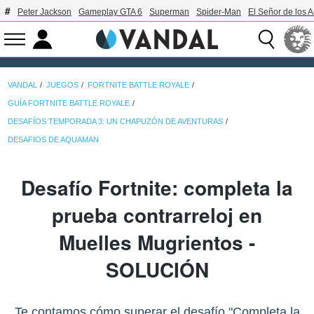
Peter Jackson
Gameplay GTA 6
Superman
Spider-Man
El Señor de los A
VANDAL
JUEGOS
FORTNITE BATTLE ROYALE
GUÍA FORTNITE BATTLE ROYALE
DESAFÍOS TEMPORADA 3: UN CHAPUZÓN DE AVENTURAS
DESAFIOS DE AQUAMAN
Desafío Fortnite: completa la
prueba contrarreloj en
Muelles Mugrientos -
SOLUCIÓN
Te contamos cómo superar el desafío "Completa la