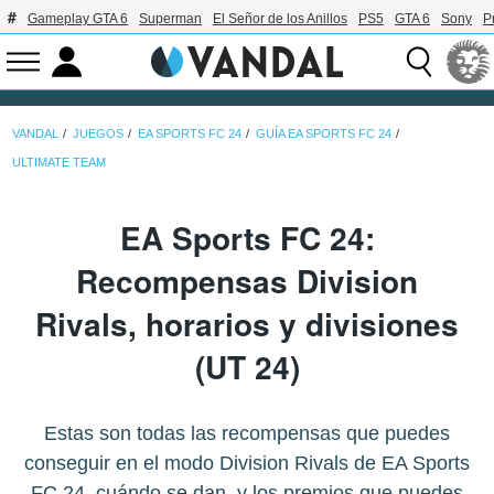
Gameplay GTA 6
Superman
El Señor de los Anillos
PS5
GTA 6
Sony
P
VANDAL
JUEGOS
EA SPORTS FC 24
GUÍA EA SPORTS FC 24
ULTIMATE TEAM
EA Sports FC 24:
Recompensas Division
Rivals, horarios y divisiones
(UT 24)
Estas son todas las recompensas que puedes
conseguir en el modo Division Rivals de EA Sports
FC 24, cuándo se dan, y los premios que puedes