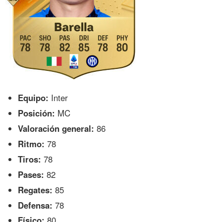
Equipo:
Inter
Posición:
MC
Valoración general:
86
Ritmo:
78
Tiros:
78
Pases:
82
Regates:
85
Defensa:
78
Físico:
80