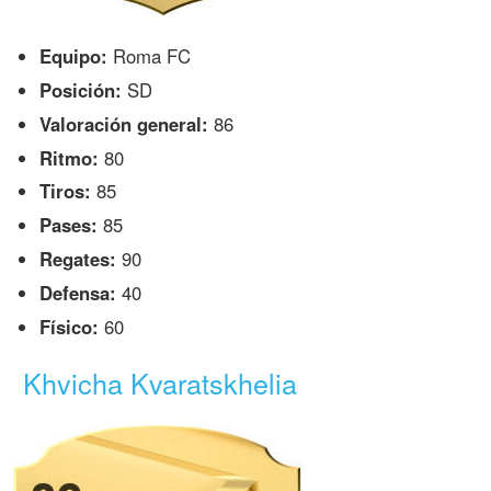
Equipo:
Roma FC
Posición:
SD
Valoración general:
86
Ritmo:
80
Tiros:
85
Pases:
85
Regates:
90
Defensa:
40
Físico:
60
Khvicha Kvaratskhelia