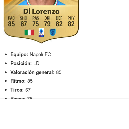
Equipo:
Napoli FC
Posición:
LD
Valoración general:
85
Ritmo:
85
Tiros:
67
Pases:
75
Regates:
79
Defensa:
82
Físico:
82