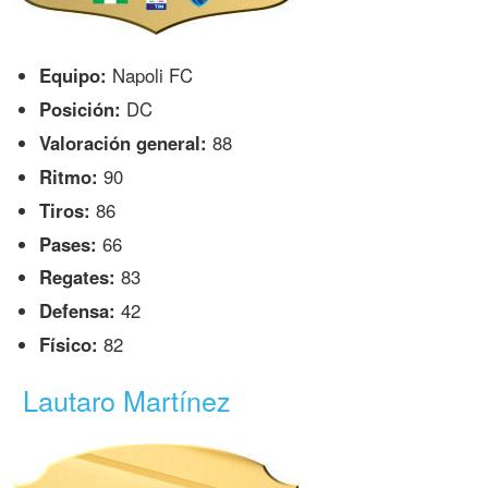
Equipo:
Napoli FC
Posición:
DC
Valoración general:
88
Ritmo:
90
Tiros:
86
Pases:
66
Regates:
83
Defensa:
42
Físico:
82
Lautaro Martínez