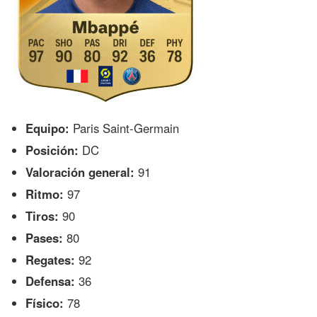
Equipo:
Paris Saint-Germain
Posición:
DC
Valoración general:
91
Ritmo:
97
Tiros:
90
Pases:
80
Regates:
92
Defensa:
36
Físico:
78