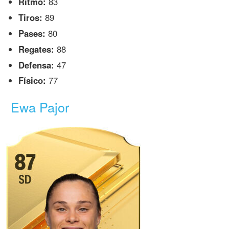
Ritmo:
83
Tiros:
89
Pases:
80
Regates:
88
Defensa:
47
Físico:
77
Ewa Pajor