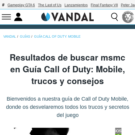
Gameplay GTA 6
The Last of Us
Lanzamientos
Final Fantasy VII
Peter J
VANDAL
GUÍAS
GUÍA CALL OF DUTY: MOBILE
Resultados de buscar msmc
en Guía Call of Duty: Mobile,
trucos y consejos
Bienvenidos a nuestra guía de Call of Duty Mobile,
donde os desvelaremos todos los trucos y secretos
del juego