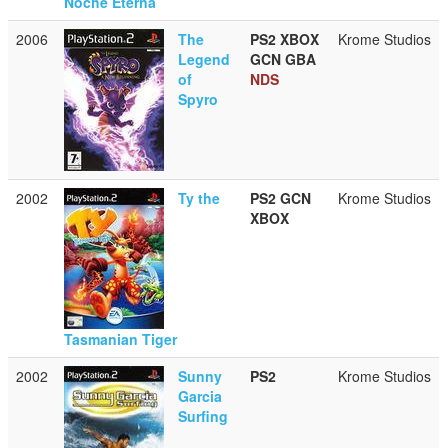
Noche Eterna
2006
The
PS2
XBOX
Krome Studios
Legend
GCN
GBA
of
NDS
Spyro
2002
Ty the
PS2
GCN
Krome Studios
XBOX
Tasmanian Tiger
2002
Sunny
PS2
Krome Studios
Garcia
Surfing