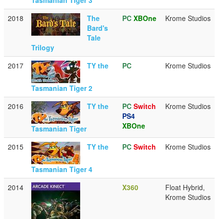
2018
The
PC
XBOne
Krome Studios
Bard's
Tale
Trilogy
2017
TY the
PC
Krome Studios
Tasmanian Tiger 2
2016
TY the
PC
Switch
Krome Studios
PS4
XBOne
Tasmanian Tiger
2015
TY the
PC
Switch
Krome Studios
Tasmanian Tiger 4
2014
X360
Float Hybrid,
Krome Studios