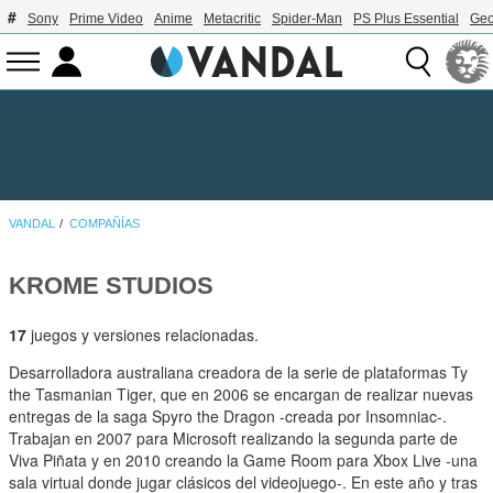
Sony
Prime Video
Anime
Metacritic
Spider-Man
PS Plus Essential
Geo
VANDAL
COMPAÑÍAS
KROME STUDIOS
17
juegos y versiones relacionadas.
Desarrolladora australiana creadora de la serie de plataformas Ty
the Tasmanian Tiger, que en 2006 se encargan de realizar nuevas
entregas de la saga Spyro the Dragon -creada por Insomniac-.
Trabajan en 2007 para Microsoft realizando la segunda parte de
Viva Piñata y en 2010 creando la Game Room para Xbox Live -una
sala virtual donde jugar clásicos del videojuego-. En este año y tras