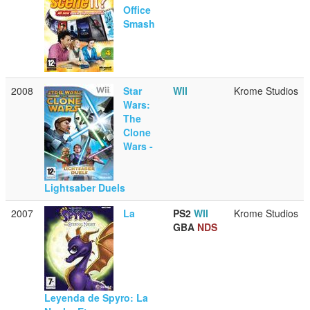
Office
Smash
2008
Star
WII
Krome Studios
Wars:
The
Clone
Wars -
Lightsaber Duels
2007
La
PS2
WII
Krome Studios
GBA
NDS
Leyenda de Spyro: La