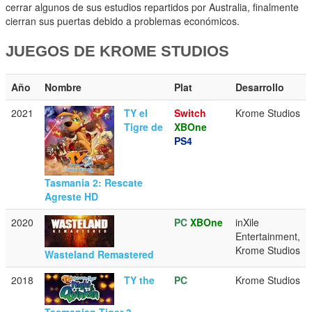
cerrar algunos de sus estudios repartidos por Australia, finalmente
cierran sus puertas debido a problemas económicos.
JUEGOS DE KROME STUDIOS
Año
Nombre
Plat
Desarrollo
2021
TY el
Switch
Krome Studios
Tigre de
XBOne
PS4
Tasmania 2: Rescate
Agreste HD
2020
PC
XBOne
inXile
Entertainment,
Krome Studios
Wasteland Remastered
2018
TY the
PC
Krome Studios
Tasmanian Tiger 3