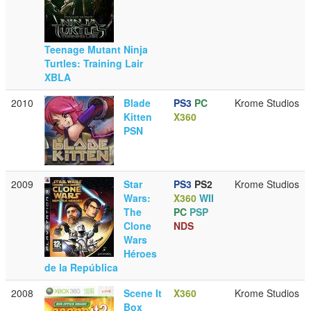
Teenage Mutant Ninja
Turtles: Training Lair
XBLA
2010
Blade
PS3
PC
Krome Studios
Kitten
X360
PSN
2009
Star
PS3
PS2
Krome Studios
Wars:
X360
WII
The
PC
PSP
Clone
NDS
Wars
Héroes
de la República
2008
Scene It
X360
Krome Studios
Box