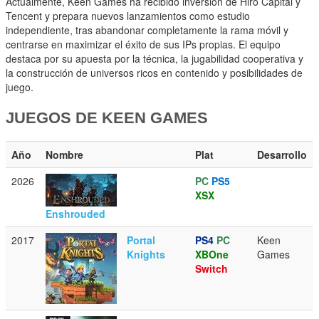
Actualmente, Keen Games ha recibido inversión de Hiro Capital y
Tencent y prepara nuevos lanzamientos como estudio
independiente, tras abandonar completamente la rama móvil y
centrarse en maximizar el éxito de sus IPs propias. El equipo
destaca por su apuesta por la técnica, la jugabilidad cooperativa y
la construcción de universos ricos en contenido y posibilidades de
juego.
JUEGOS DE KEEN GAMES
Año
Nombre
Plat
Desarrollo
2026
PC
PS5
XSX
Enshrouded
2017
Portal
PS4
PC
Keen
Knights
XBOne
Games
Switch