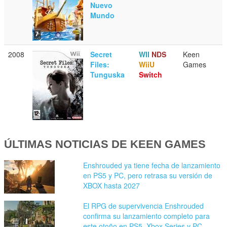
Nuevo
Mundo
2008
Secret
WII
NDS
Keen
Files:
WiiU
Games
Tunguska
Switch
ÚLTIMAS NOTICIAS DE KEEN GAMES
Enshrouded ya tiene fecha de lanzamiento
en PS5 y PC, pero retrasa su versión de
XBOX hasta 2027
El RPG de supervivencia Enshrouded
confirma su lanzamiento completo para
este otoño en PS5, Xbox Series y PC