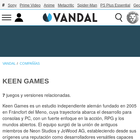
Sony
Prime Video
Anime
Metacritic
Spider-Man
PS Plus Essential
Geo
VANDAL
COMPAÑÍAS
KEEN GAMES
7
juegos y versiones relacionadas.
Keen Games es un estudio independiente alemán fundado en 2005
en Fráncfort del Meno, cuya trayectoria abarca el desarrollo para
consolas y PC, con un fuerte enfoque en la acción, RPG y los
mundos abiertos. El equipo surgió de la unión de antiguos
miembros de Neon Studios y JoWood AG, estableciendo desde sus
orígenes una reputación como desarrolladores versátiles capaces