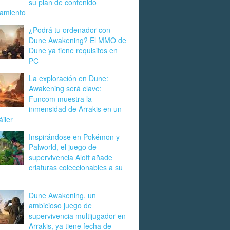
su plan de contenido
zamiento
¿Podrá tu ordenador con
Dune Awakening? El MMO de
Dune ya tiene requisitos en
PC
La exploración en Dune:
Awakening será clave:
Funcom muestra la
inmensidad de Arrakis en un
áiler
Inspirándose en Pokémon y
Palworld, el juego de
supervivencia Aloft añade
criaturas coleccionables a su
Dune Awakening, un
ambicioso juego de
supervivencia multijugador en
Arrakis, ya tiene fecha de