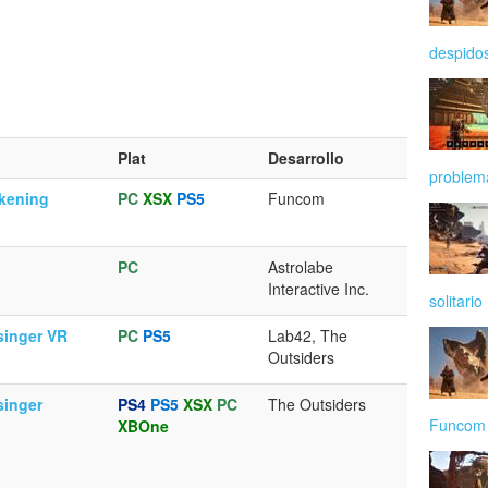
despido
Plat
Desarrollo
problem
kening
PC
XSX
PS5
Funcom
PC
Astrolabe
Interactive Inc.
solitario
singer VR
PC
PS5
Lab42, The
Outsiders
singer
PS4
PS5
XSX
PC
The Outsiders
Funcom
XBOne