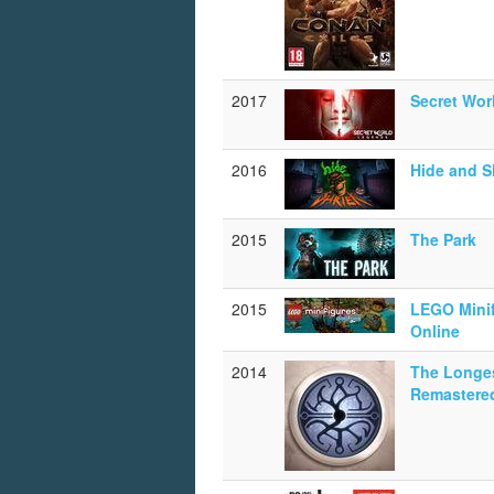
2017
Secret Wor
2016
Hide and S
2015
The Park
2015
LEGO Minif
Online
2014
The Longe
Remastere