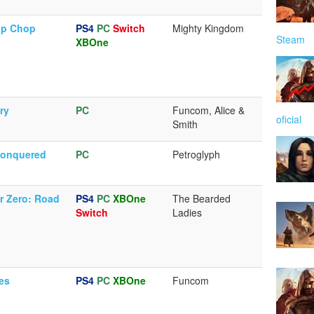
op Chop
PS4
PC
Switch
Mighty Kingdom
Steam
XBOne
ry
PC
Funcom, Alice &
oficial
Smith
onquered
PC
Petroglyph
r Zero: Road
PS4
PC
XBOne
The Bearded
Switch
Ladies
es
PS4
PC
XBOne
Funcom