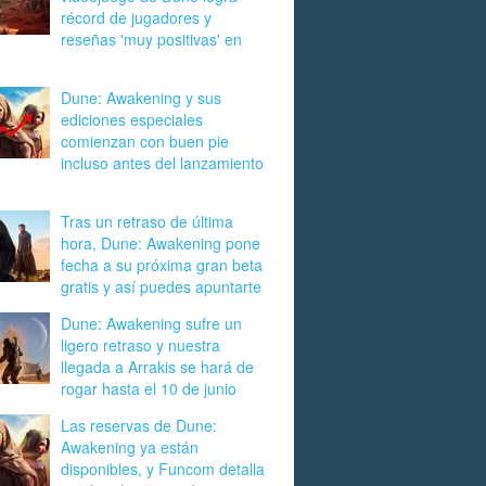
récord de jugadores y
reseñas 'muy positivas' en
Dune: Awakening y sus
ediciones especiales
comienzan con buen pie
incluso antes del lanzamiento
Tras un retraso de última
hora, Dune: Awakening pone
fecha a su próxima gran beta
gratis y así puedes apuntarte
Dune: Awakening sufre un
ligero retraso y nuestra
llegada a Arrakis se hará de
rogar hasta el 10 de junio
Las reservas de Dune:
Awakening ya están
disponibles, y Funcom detalla