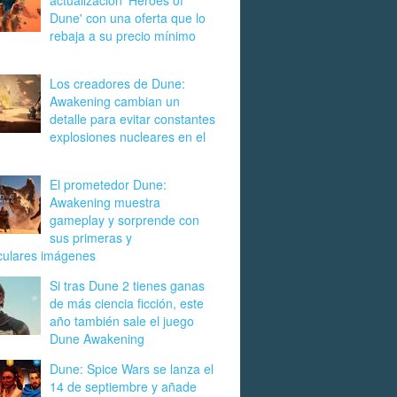
actualización 'Heroes of
Dune' con una oferta que lo
rebaja a su precio mínimo
Los creadores de Dune:
Awakening cambian un
detalle para evitar constantes
explosiones nucleares en el
El prometedor Dune:
Awakening muestra
gameplay y sorprende con
sus primeras y
culares imágenes
Si tras Dune 2 tienes ganas
de más ciencia ficción, este
año también sale el juego
Dune Awakening
Dune: Spice Wars se lanza el
14 de septiembre y añade