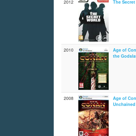
2012
The Secret
2010
Age of Con
the Godsla
2008
Age of Co
Unchained