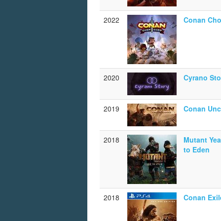
2022
Conan Ch
2020
Cyrano Sto
2019
Conan Unc
2018
Mutant Yea
to Eden
2018
Conan Exil