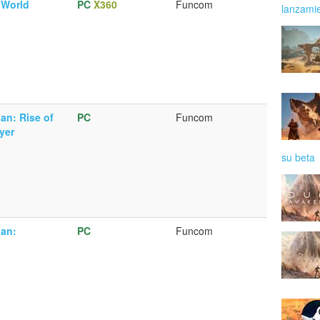
 World
PC
X360
Funcom
lanzami
an: Rise of
PC
Funcom
yer
su beta
nan:
PC
Funcom