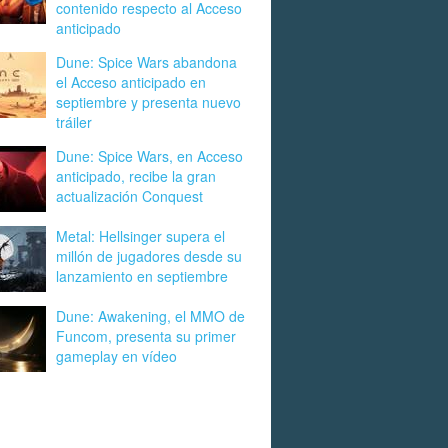
contenido respecto al Acceso
anticipado
Dune: Spice Wars abandona
el Acceso anticipado en
septiembre y presenta nuevo
tráiler
Dune: Spice Wars, en Acceso
anticipado, recibe la gran
actualización Conquest
Metal: Hellsinger supera el
millón de jugadores desde su
lanzamiento en septiembre
Dune: Awakening, el MMO de
Funcom, presenta su primer
gameplay en vídeo