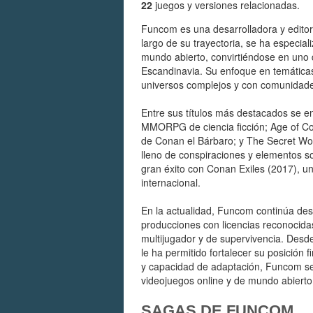
22
juegos y versiones relacionadas.
Funcom es una desarrolladora y edito
largo de su trayectoria, se ha especia
mundo abierto, convirtiéndose en uno 
Escandinavia. Su enfoque en temáticas 
universos complejos y con comunidades
Entre sus títulos más destacados se e
MMORPG de ciencia ficción; Age of Co
de Conan el Bárbaro; y The Secret 
lleno de conspiraciones y elementos s
gran éxito con Conan Exiles (2017), u
internacional.
En la actualidad, Funcom continúa des
producciones con licencias reconocidas
multijugador y de supervivencia. Desd
le ha permitido fortalecer su posición 
y capacidad de adaptación, Funcom se
videojuegos online y de mundo abierto
SAGAS DE FUNCOM