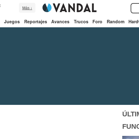
e
Más ↓
Juegos
Reportajes
Avances
Trucos
Foro
Random
Hard
ÚLTI
FUN