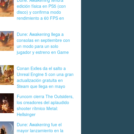
Dune: Awakening tendrá
edición física en PS5 (con
disco) y confirma modo
rendimiento a 60 FPS en
Dune: Awakening llega a
consolas en septiembre con
un modo para un solo
jugador y estreno en Game
Conan Exiles da el salto a
Unreal Engine 5 con una gran
actualización gratuita en
Steam que llega en mayo
Funcom cierra The Outsiders,
los creadores del aplaudido
shooter rítmico Metal:
Hellsinger
Dune: Awakening fue el
mayor lanzamiento en la