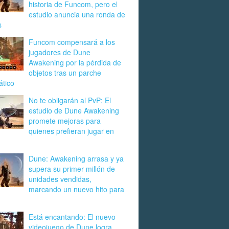
historia de Funcom, pero el
estudio anuncia una ronda de
s
Funcom compensará a los
jugadores de Dune
Awakening por la pérdida de
objetos tras un parche
ático
No te obligarán al PvP: El
estudio de Dune Awakening
promete mejoras para
quienes prefieran jugar en
Dune: Awakening arrasa y ya
supera su primer millón de
unidades vendidas,
marcando un nuevo hito para
Está encantando: El nuevo
videojuego de Dune logra