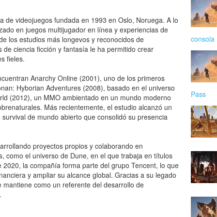
ra de videojuegos fundada en 1993 en Oslo, Noruega. A lo
lizado en juegos multijugador en línea y experiencias de
consola
de los estudios más longevos y reconocidos de
de ciencia ficción y fantasía le ha permitido crear
 fieles.
ncuentran Anarchy Online (2001), uno de los primeros
nan: Hyborian Adventures (2008), basado en el universo
Pass
World (2012), un MMO ambientado en un mundo moderno
obrenaturales. Más recientemente, el estudio alcanzó un
n survival de mundo abierto que consolidó su presencia
arrollando proyectos propios y colaborando en
, como el universo de Dune, en el que trabaja en títulos
e 2020, la compañía forma parte del grupo Tencent, lo que
financiera y ampliar su alcance global. Gracias a su legado
 mantiene como un referente del desarrollo de
.