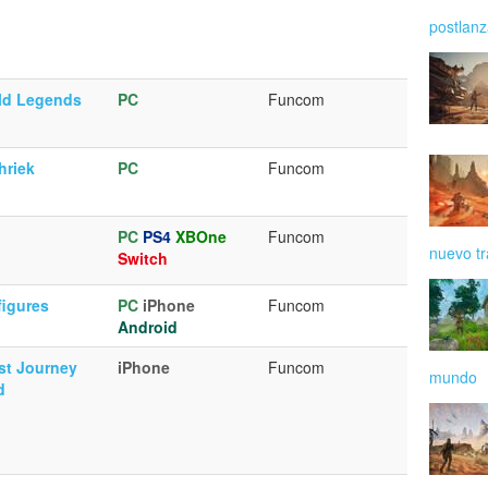
postlan
ld Legends
PC
Funcom
hriek
PC
Funcom
PC
PS4
XBOne
Funcom
nuevo tr
Switch
igures
PC
iPhone
Funcom
Android
st Journey
iPhone
Funcom
mundo
d