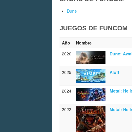
Dune
JUEGOS DE FUNCOM
Año
Nombre
2026
Dune: Awa
2025
Aloft
2024
Metal: Hell
2022
Metal: Hell