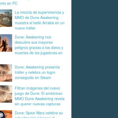
ento en PC
La mezcla de supervivencia y
MMO de Dune Awakening
muestra el bello Arrakis en un
nuevo tráiler
Dune: Awakening nos
descubre sus mayores
peligros gracias a los datos y
muertes de los jugadores en
Dune: Awakening presenta
tráiler y celebra un logro
conseguido en Steam
Filtran imágenes del nuevo
juego de Dune: El ambicioso
MMO Dune Awakening revela
sin querer nuevas capturas
Dune: Spice Wars celebra su