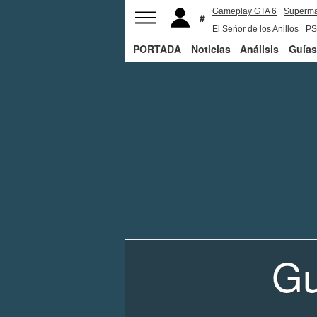
Gameplay GTA 6
Superm
El Señor de los Anillos
PS
PORTADA
Noticias
Análisis
Guías
Gu