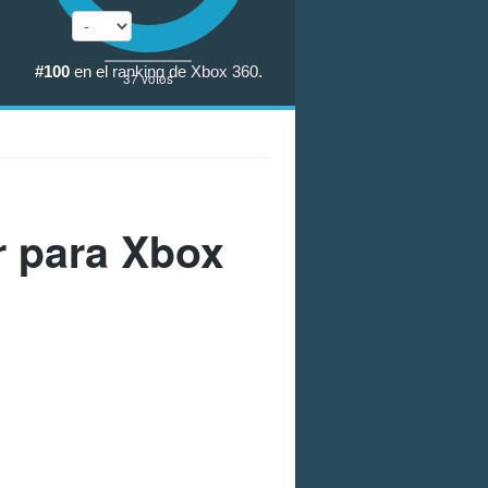
#100
en el
ranking de Xbox 360
.
37
votos
r para Xbox