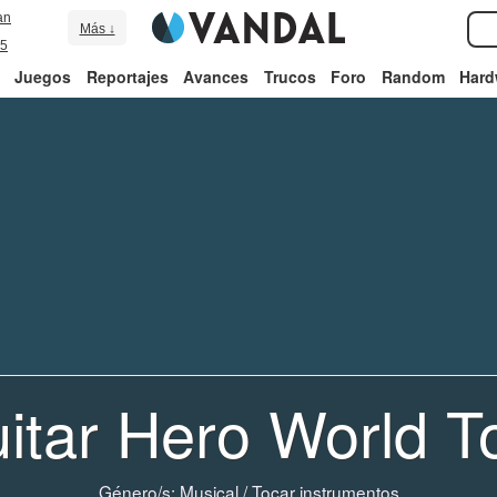
an
Más ↓
5
Juegos
Reportajes
Avances
Trucos
Foro
Random
Hard
itar Hero World T
Género/s:
Musical
/
Tocar instrumentos