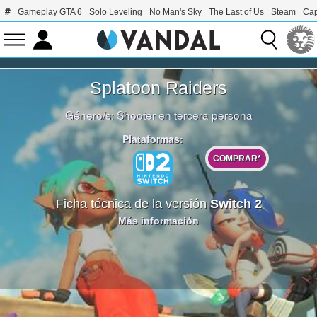
Gameplay GTA 6
Solo Leveling
No Man's Sky
The Last of Us
Steam
Ca
Splatoon Raiders
Género/s:
Shooter en tercera persona
Plataformas:
COMPRAR*
Ficha técnica de la versión
Switch 2
Más información