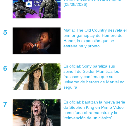
(05/08/2026)
Mafia: The Old Country desvela el
primer gameplay de Hombre de
Honor, la expansión que se
estrena muy pronto
Es oficial: Sony paraliza sus
spinoff de Spider-Man tras los
fracasos y confirma que su
universo de héroes de Marvel no
seguirá
Es oficial: bautizan la nueva serie
de Stephen King en Prime Video
como 'una obra maestra' y la
'reinvención de un clásico'