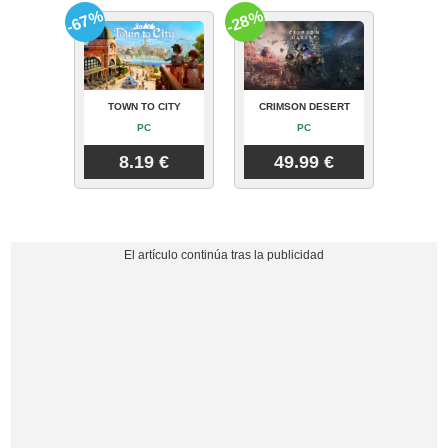
-67%
-28%
TOWN TO CITY
CRIMSON DESERT
PC
PC
8.19 €
49.99 €