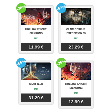
-38%
-53%
HOLLOW KNIGHT:
CLAIR OBSCUR:
SILKSONG
EXPEDITION 33
PC
PC
11.99 €
23.29 €
-55%
-35%
STARFIELD
HOLLOW KNIGHT:
SILKSONG
PC
PC
31.29 €
12.99 €