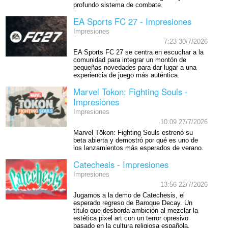
profundo sistema de combate.
EA Sports FC 27 - Impresiones
Impresiones
7:23 30/7/2026
EA Sports FC 27 se centra en escuchar a la
comunidad para integrar un montón de
pequeñas novedades para dar lugar a una
experiencia de juego más auténtica.
Marvel Tokon: Fighting Souls -
Impresiones
Impresiones
10:09 27/7/2026
Marvel Tōkon: Fighting Souls estrenó su
beta abierta y demostró por qué es uno de
los lanzamientos más esperados de verano.
Catechesis - Impresiones
Impresiones
13:56 22/7/2026
Jugamos a la demo de Catechesis, el
esperado regreso de Baroque Decay. Un
título que desborda ambición al mezclar la
estética pixel art con un terror opresivo
basado en la cultura religiosa española.