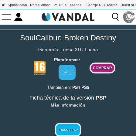
Spider-Man
Prime Video
PS Plus Essential
George R.R. Martin
Beast of 
SoulCalibur: Broken Destiny
Género/s:
Lucha 3D
/
Lucha
Plataformas:
COMPRAR
También en:
PS4
PS5
Ficha técnica de la versión
PSP
Más información
TRUCOS PSP