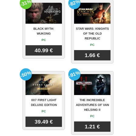
-31%
-82%
BLACK MYTH:
STAR WARS: KNIGHTS
WUKONG
OF THE OLD
REPUBLIC
PC
PC
40.99 €
1.66 €
-50%
-91%
007 FIRST LIGHT
THE INCREDIBLE
DELUXE EDITION
ADVENTURES OF VAN
HELSING II
PC
PC
39.49 €
1.21 €