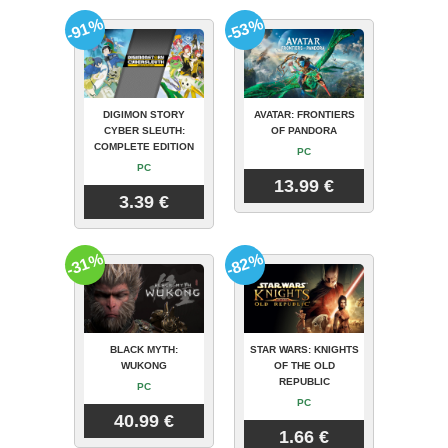
-91%
-53%
DIGIMON STORY
AVATAR: FRONTIERS
CYBER SLEUTH:
OF PANDORA
COMPLETE EDITION
PC
PC
13.99 €
3.39 €
-31%
-82%
BLACK MYTH:
STAR WARS: KNIGHTS
WUKONG
OF THE OLD
REPUBLIC
PC
PC
40.99 €
1.66 €