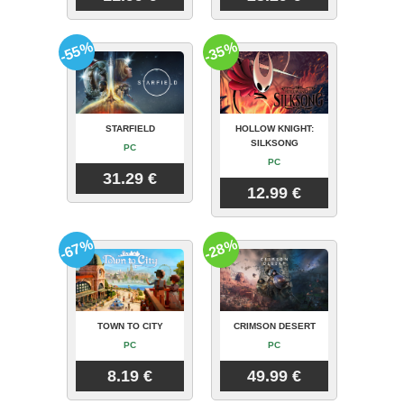
-55%
-35%
STARFIELD
HOLLOW KNIGHT:
SILKSONG
PC
PC
31.29 €
12.99 €
-67%
-28%
TOWN TO CITY
CRIMSON DESERT
PC
PC
8.19 €
49.99 €