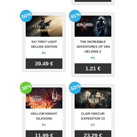
-50%
-91%
007 FIRST LIGHT
THE INCREDIBLE
DELUXE EDITION
ADVENTURES OF VAN
HELSING II
PC
PC
39.49 €
1.21 €
-38%
-53%
HOLLOW KNIGHT:
CLAIR OBSCUR:
SILKSONG
EXPEDITION 33
PC
PC
11.99 €
23.29 €