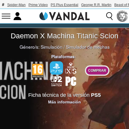
Spider-Man
Prime Video
PS Plus Essential
George R.R. Martin
Beast of 
Daemon X Machina Titanic Scion
Género/s:
Simulación
/
Simulador de mechas
Plataformas:
COMPRAR
Ficha técnica de la versión
PS5
Más información