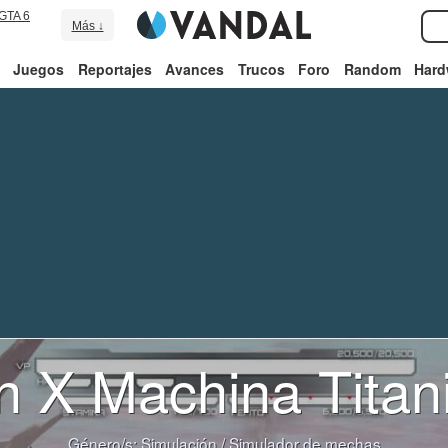
GTA 6
Más ↓
Juegos
Reportajes
Avances
Trucos
Foro
Random
Hard
 X Machina Titani
Género/s:
Simulación
/
Simulador de mechas