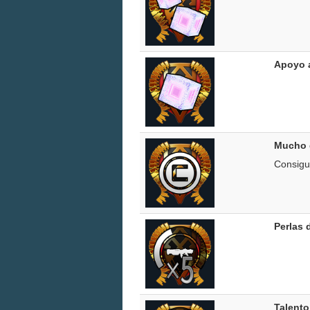
Apoyo a
Mucho 
Consigue
Perlas 
Talento