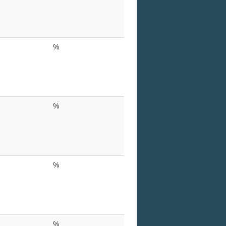
%
%
%
%