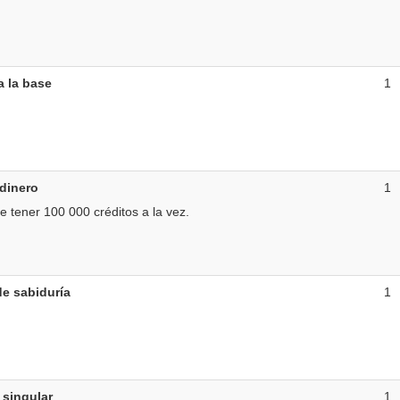
 la base
1
dinero
1
 tener 100 000 créditos a la vez.
de sabiduría
1
 singular
1