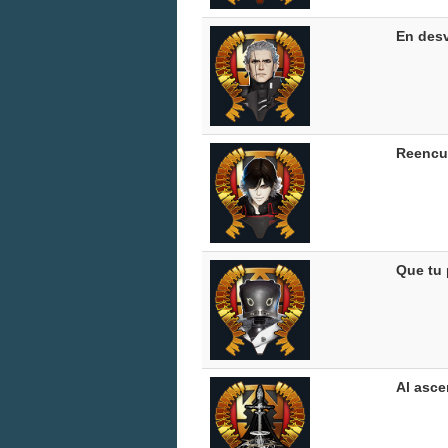
En des
Reencu
Que tu 
Al asce