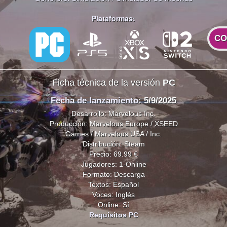
Plataformas:
CO
Ficha técnica de la versión
PC
Fecha de lanzamiento
: 5/9/2025
Desarrollo: Marvelous Inc.
Producción: Marvelous Europe / XSEED
Games / Marvelous USA / Inc.
Distribución: Steam
Precio: 69.99 €
Jugadores: 1-Online
Formato: Descarga
Textos: Español
Voces: Inglés
Online: Sí
Requisitos PC