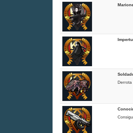
Marione
Impertu
Soldado
Derrota
Conoci
Consigu