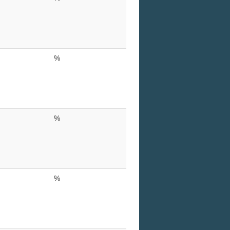
%
%
%