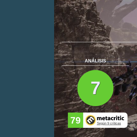
ANÁLISIS
7
79
Según 9 críticas