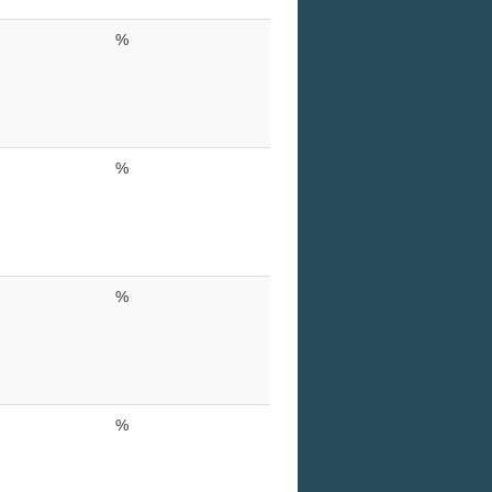
%
%
%
%