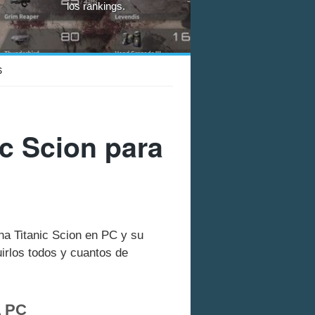
los rankings.
S
c Scion para
na Titanic Scion en PC y su
rlos todos y cuantos de
 PC