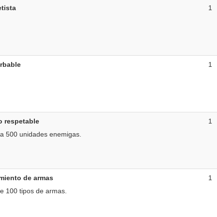
tista
1
rbable
1
 respetable
1
 a 500 unidades enemigas.
miento de armas
1
e 100 tipos de armas.