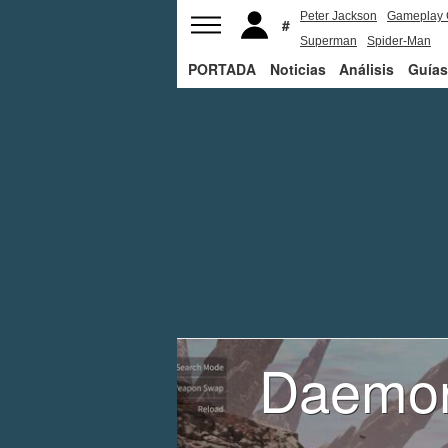
Peter Jackson
Gameplay 
Superman
Spider-Man
PORTADA
Noticias
Análisis
Guías
Daemon