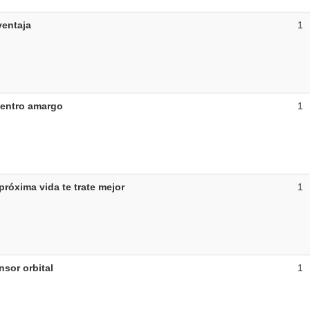
ventaja
1
entro amargo
1
próxima vida te trate mejor
1
nsor orbital
1