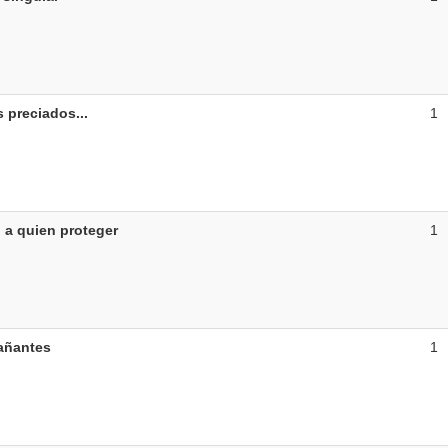
 preciados...
1
 a quien proteger
1
ñantes
1