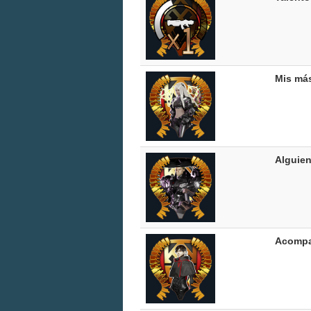
Mis más
Alguien
Acompa