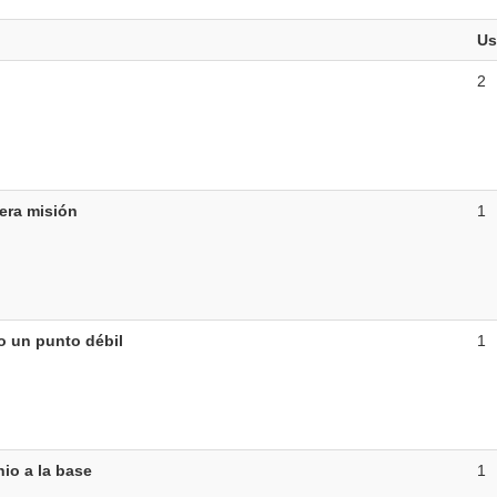
Us
2
era misión
1
 un punto débil
1
nio a la base
1