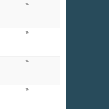
%
%
%
%