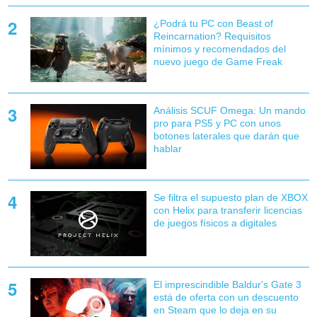
¿Podrá tu PC con Beast of
Reincarnation? Requisitos
mínimos y recomendados del
nuevo juego de Game Freak
Análisis SCUF Omega: Un mando
pro para PS5 y PC con unos
botones laterales que darán que
hablar
Se filtra el supuesto plan de XBOX
con Helix para transferir licencias
de juegos físicos a digitales
El imprescindible Baldur's Gate 3
está de oferta con un descuento
en Steam que lo deja en su