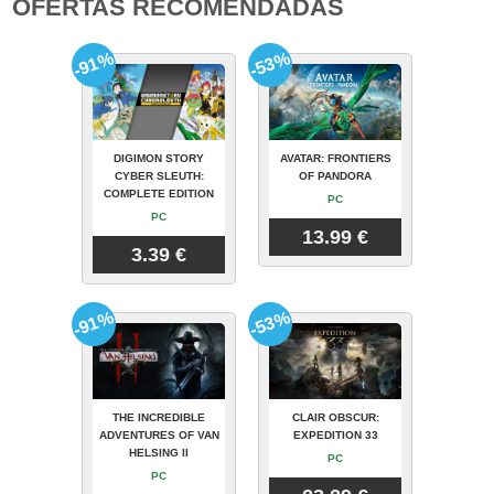
OFERTAS RECOMENDADAS
-91%
-53%
DIGIMON STORY
AVATAR: FRONTIERS
CYBER SLEUTH:
OF PANDORA
COMPLETE EDITION
PC
PC
13.99 €
3.39 €
-91%
-53%
THE INCREDIBLE
CLAIR OBSCUR:
ADVENTURES OF VAN
EXPEDITION 33
HELSING II
PC
PC