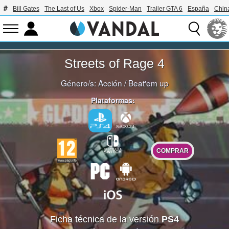
Bill Gates
The Last of Us
Xbox
Spider-Man
Trailer GTA 6
España
Chin
Streets of Rage 4
Género/s:
Acción
/
Beat'em up
Plataformas:
COMPRAR
Ficha técnica de la versión
PS4