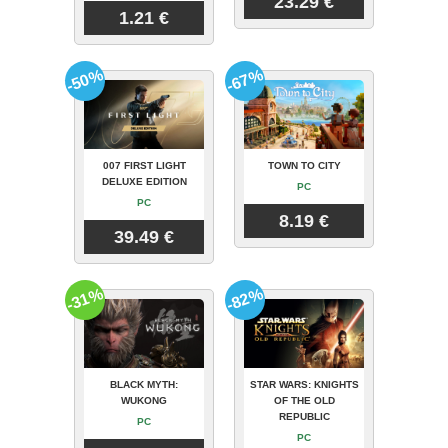
23.29 €
1.21 €
-50%
-67%
007 FIRST LIGHT
TOWN TO CITY
DELUXE EDITION
PC
PC
8.19 €
39.49 €
-31%
-82%
BLACK MYTH:
STAR WARS: KNIGHTS
WUKONG
OF THE OLD
REPUBLIC
PC
PC