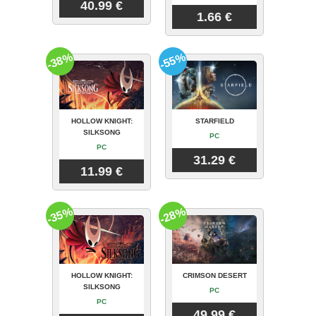
40.99 €
1.66 €
-38%
-55%
HOLLOW KNIGHT:
STARFIELD
SILKSONG
PC
PC
31.29 €
11.99 €
-35%
-28%
HOLLOW KNIGHT:
CRIMSON DESERT
SILKSONG
PC
PC
49.99 €