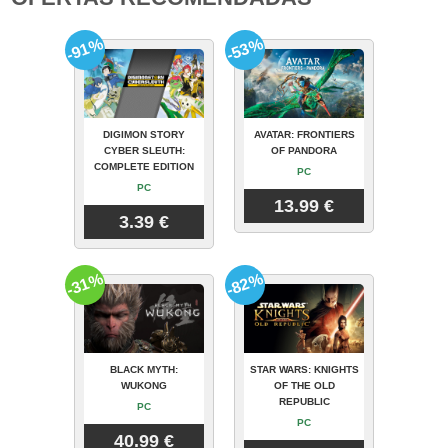
-91%
-53%
DIGIMON STORY
AVATAR: FRONTIERS
CYBER SLEUTH:
OF PANDORA
COMPLETE EDITION
PC
PC
13.99 €
3.39 €
-31%
-82%
BLACK MYTH:
STAR WARS: KNIGHTS
WUKONG
OF THE OLD
REPUBLIC
PC
PC
40.99 €