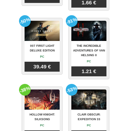
1.66 €
-50%
-91%
007 FIRST LIGHT
THE INCREDIBLE
DELUXE EDITION
ADVENTURES OF VAN
HELSING II
PC
PC
39.49 €
1.21 €
-38%
-53%
HOLLOW KNIGHT:
CLAIR OBSCUR:
SILKSONG
EXPEDITION 33
PC
PC