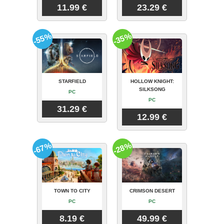
11.99 €
23.29 €
-55%
-35%
STARFIELD
HOLLOW KNIGHT:
SILKSONG
PC
PC
31.29 €
12.99 €
-67%
-28%
TOWN TO CITY
CRIMSON DESERT
PC
PC
8.19 €
49.99 €