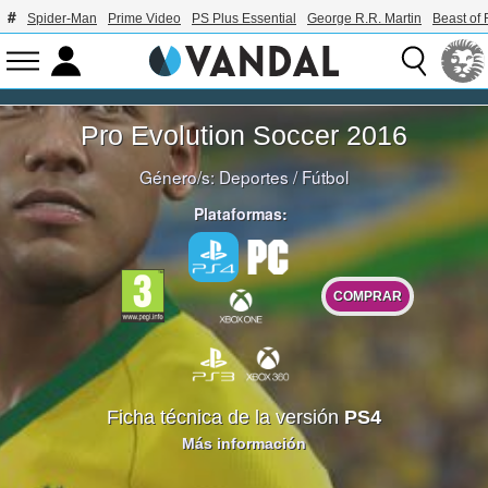
Spider-Man
Prime Video
PS Plus Essential
George R.R. Martin
Beast of 
Pro Evolution Soccer 2016
Género/s:
Deportes
/
Fútbol
Plataformas:
COMPRAR
Ficha técnica de la versión
PS4
Más información