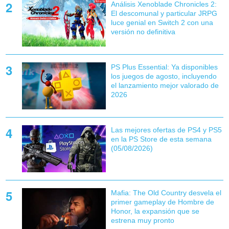
Análisis Xenoblade Chronicles 2:
El descomunal y particular JRPG
luce genial en Switch 2 con una
versión no definitiva
PS Plus Essential: Ya disponibles
los juegos de agosto, incluyendo
el lanzamiento mejor valorado de
2026
Las mejores ofertas de PS4 y PS5
en la PS Store de esta semana
(05/08/2026)
Mafia: The Old Country desvela el
primer gameplay de Hombre de
Honor, la expansión que se
estrena muy pronto