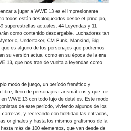
menzar a jugar a WWE 13 es el impresionante
no todos están desbloqueados desde el principio,
49 superestrellas actuales, 44 Leyendas y 11
garán como contenido descargable. Luchadores tan
ysterio, Undertaker, CM Punk, Mankind, Big
 que es alguno de los personajes que podremos
to en su versión actual como en su época de la
era
WE 13, que nos trae de vuelta a leyendas como
opio modo de juego, un período frenético y
ha libre, lleno de personajes carismáticos y que fue
 en WWE 13 con todo lujo de detalles. Este modo
gonistas de este período, viviendo algunos de los
carreras, y recreando con fidelidad las entradas,
tas originales y hasta los mismos grafismos de la
r hasta más de 100 elementos, que van desde de