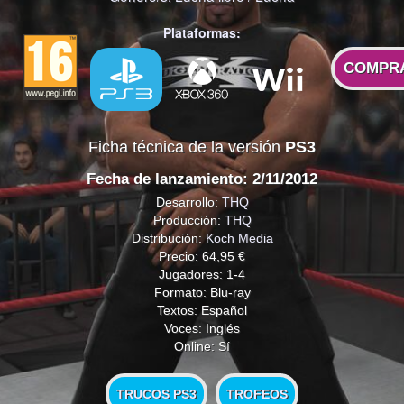
Plataformas:
COMPR
Ficha técnica de la versión
PS3
Fecha de lanzamiento: 2/11/2012
Desarrollo:
THQ
Producción:
THQ
Distribución:
Koch Media
Precio: 64,95 €
Jugadores: 1-4
Formato: Blu-ray
Textos: Español
Voces: Inglés
Online: Sí
TRUCOS PS3
TROFEOS