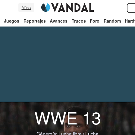
Más ↓
Juegos
Reportajes
Avances
Trucos
Foro
Random
Hard
WWE 13
Género/s:
Lucha libre
/
Lucha