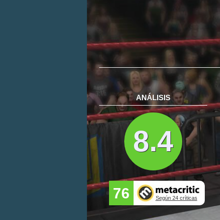
ANÁLISIS
8.4
76
Según 24 críticas