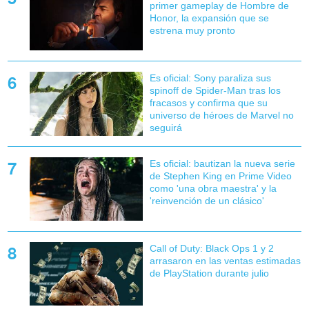
primer gameplay de Hombre de
Honor, la expansión que se
estrena muy pronto
Es oficial: Sony paraliza sus
spinoff de Spider-Man tras los
fracasos y confirma que su
universo de héroes de Marvel no
seguirá
Es oficial: bautizan la nueva serie
de Stephen King en Prime Video
como 'una obra maestra' y la
'reinvención de un clásico'
Call of Duty: Black Ops 1 y 2
arrasaron en las ventas estimadas
de PlayStation durante julio