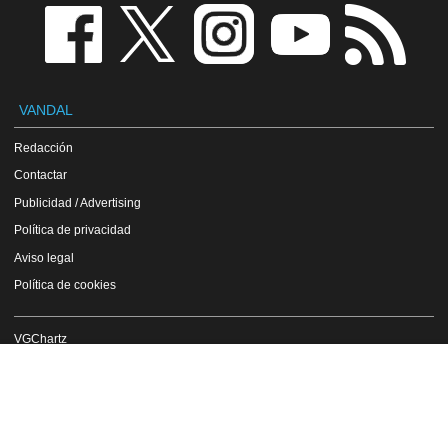
VANDAL
Redacción
Contactar
Publicidad / Advertising
Política de privacidad
Aviso legal
Política de cookies
VGChartz
Rayman Origins en Gamewise
Copyright Vandal 1997-2026 - Prohibida la reproducción total o parcial de estos
contenidos sin el permiso expreso de los autores.