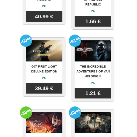
REPUBLIC
PC
PC
40.99 €
1.66 €
-50%
-91%
007 FIRST LIGHT
THE INCREDIBLE
DELUXE EDITION
ADVENTURES OF VAN
HELSING II
PC
PC
39.49 €
1.21 €
-38%
-53%