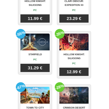
HOLLOW KNIGHT:
CLAIR OBSCUR:
SILKSONG
EXPEDITION 33
PC
PC
11.99 €
23.29 €
-55%
-35%
STARFIELD
HOLLOW KNIGHT:
SILKSONG
PC
PC
31.29 €
12.99 €
-67%
-28%
TOWN TO CITY
CRIMSON DESERT