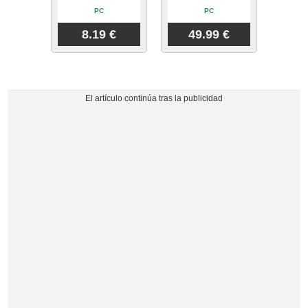
PC
PC
8.19 €
49.99 €