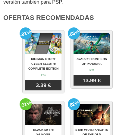
versión también para PSP.
OFERTAS RECOMENDADAS
-91%
-53%
DIGIMON STORY
AVATAR: FRONTIERS
CYBER SLEUTH:
OF PANDORA
COMPLETE EDITION
PC
PC
13.99 €
3.39 €
-31%
-82%
BLACK MYTH:
STAR WARS: KNIGHTS
WUKONG
OF THE OLD