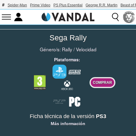
Spider-Man
Prime Video
PS Plus Essential
George R.R. Martin
Beast of 
Sega Rally
Género/s:
Rally
/
Velocidad
Plataformas:
COMPRAR
Ficha técnica de la versión
PS3
Más información