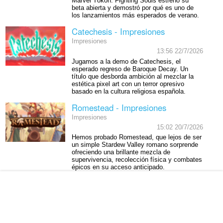
Marvel Tōkon: Fighting Souls estrenó su
beta abierta y demostró por qué es uno de
los lanzamientos más esperados de verano.
Catechesis - Impresiones
Impresiones
13:56 22/7/2026
Jugamos a la demo de Catechesis, el
esperado regreso de Baroque Decay. Un
título que desborda ambición al mezclar la
estética pixel art con un terror opresivo
basado en la cultura religiosa española.
Romestead - Impresiones
Impresiones
15:02 20/7/2026
Hemos probado Romestead, que lejos de ser
un simple Stardew Valley romano sorprende
ofreciendo una brillante mezcla de
supervivencia, recolección física y combates
épicos en su acceso anticipado.
Captain Tsubasa 2: World Fighters
- Impresiones
Impresiones
6:27 8/7/2026