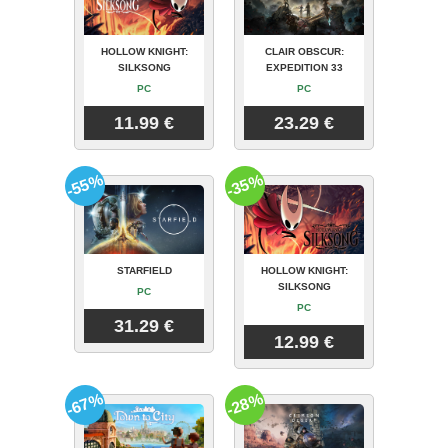
HOLLOW KNIGHT:
CLAIR OBSCUR:
SILKSONG
EXPEDITION 33
PC
PC
11.99 €
23.29 €
-55%
-35%
STARFIELD
HOLLOW KNIGHT:
SILKSONG
PC
PC
31.29 €
12.99 €
-67%
-28%