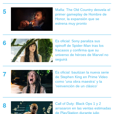
Mafia: The Old Country desvela el
primer gameplay de Hombre de
Honor, la expansión que se
estrena muy pronto
Es oficial: Sony paraliza sus
spinoff de Spider-Man tras los
fracasos y confirma que su
universo de héroes de Marvel no
seguirá
Es oficial: bautizan la nueva serie
de Stephen King en Prime Video
como 'una obra maestra' y la
'reinvención de un clásico'
Call of Duty: Black Ops 1 y 2
arrasaron en las ventas estimadas
de PlayStation durante julio