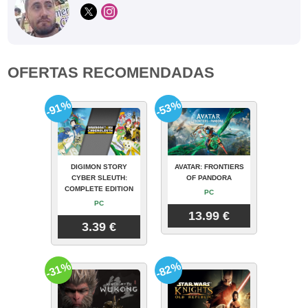
OFERTAS RECOMENDADAS
-91%
-53%
DIGIMON STORY
AVATAR: FRONTIERS
CYBER SLEUTH:
OF PANDORA
COMPLETE EDITION
PC
PC
13.99 €
3.39 €
-31%
-82%