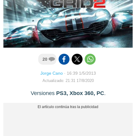
20
Jorge Cano
·
16:39 1/5/2013
Actualizado: 21:31 17/8/2020
Versiones
PS3, Xbox 360, PC
.