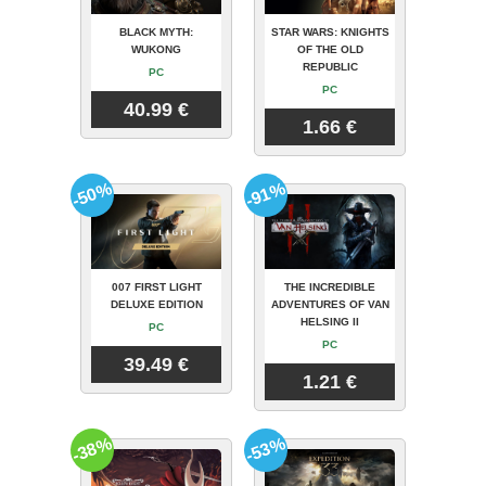
BLACK MYTH:
STAR WARS: KNIGHTS
WUKONG
OF THE OLD
REPUBLIC
PC
PC
40.99 €
1.66 €
-50%
-91%
007 FIRST LIGHT
THE INCREDIBLE
DELUXE EDITION
ADVENTURES OF VAN
HELSING II
PC
PC
39.49 €
1.21 €
-38%
-53%