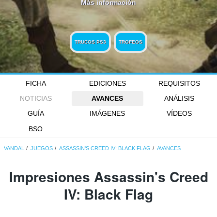
Más información
TRUCOS PS3
TROFEOS
FICHA
EDICIONES
REQUISITOS
NOTICIAS
AVANCES
ANÁLISIS
GUÍA
IMÁGENES
VÍDEOS
BSO
VANDAL
JUEGOS
ASSASSIN'S CREED IV: BLACK FLAG
AVANCES
Impresiones Assassin's Creed
IV: Black Flag