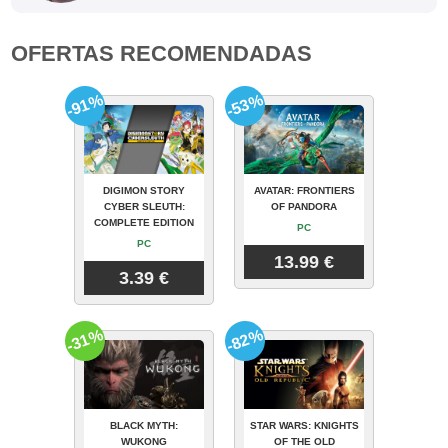
OFERTAS RECOMENDADAS
-91%
-53%
DIGIMON STORY
AVATAR: FRONTIERS
CYBER SLEUTH:
OF PANDORA
COMPLETE EDITION
PC
PC
13.99 €
3.39 €
-31%
-82%
BLACK MYTH:
STAR WARS: KNIGHTS
WUKONG
OF THE OLD