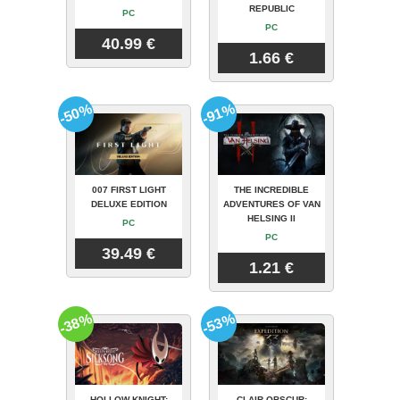
REPUBLIC
PC
PC
40.99 €
1.66 €
-50%
-91%
007 FIRST LIGHT
THE INCREDIBLE
DELUXE EDITION
ADVENTURES OF VAN
HELSING II
PC
PC
39.49 €
1.21 €
-38%
-53%
HOLLOW KNIGHT:
CLAIR OBSCUR: