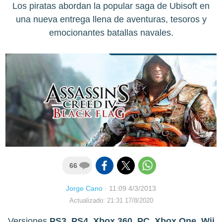
Los piratas abordan la popular saga de Ubisoft en
una nueva entrega llena de aventuras, tesoros y
emocionantes batallas navales.
66
Jorge Cano
·
11:09 4/3/2013
Actualizado: 21:31 17/8/2020
Versiones
PS3, PS4, Xbox 360, PC, Xbox One, Wii