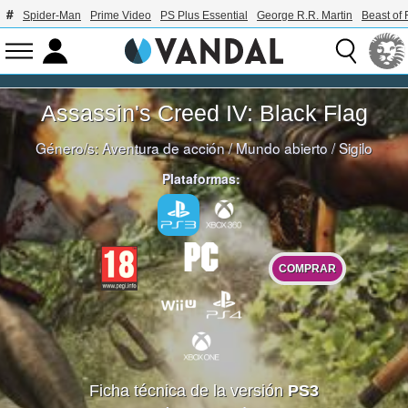
Spider-Man
Prime Video
PS Plus Essential
George R.R. Martin
Beast of 
Assassin's Creed IV: Black Flag
Género/s:
Aventura de acción
/
Mundo abierto
/
Sigilo
Plataformas:
COMPRAR
Ficha técnica de la versión
PS3