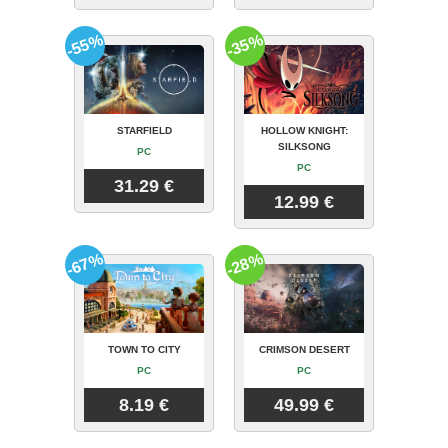
-55%
-35%
STARFIELD
HOLLOW KNIGHT:
SILKSONG
PC
PC
31.29 €
12.99 €
-67%
-28%
TOWN TO CITY
CRIMSON DESERT
PC
PC
8.19 €
49.99 €