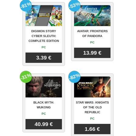
-91%
-53%
DIGIMON STORY
AVATAR: FRONTIERS
CYBER SLEUTH:
OF PANDORA
COMPLETE EDITION
PC
PC
13.99 €
3.39 €
-31%
-82%
BLACK MYTH:
STAR WARS: KNIGHTS
WUKONG
OF THE OLD
REPUBLIC
PC
PC
40.99 €
1.66 €