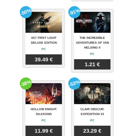
-50%
-91%
007 FIRST LIGHT
THE INCREDIBLE
DELUXE EDITION
ADVENTURES OF VAN
HELSING II
PC
PC
39.49 €
1.21 €
-38%
-53%
HOLLOW KNIGHT:
CLAIR OBSCUR:
SILKSONG
EXPEDITION 33
PC
PC
11.99 €
23.29 €