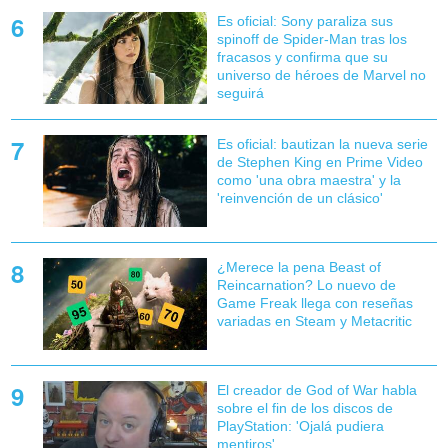
Es oficial: Sony paraliza sus
spinoff de Spider-Man tras los
fracasos y confirma que su
universo de héroes de Marvel no
seguirá
Es oficial: bautizan la nueva serie
de Stephen King en Prime Video
como 'una obra maestra' y la
'reinvención de un clásico'
¿Merece la pena Beast of
Reincarnation? Lo nuevo de
Game Freak llega con reseñas
variadas en Steam y Metacritic
El creador de God of War habla
sobre el fin de los discos de
PlayStation: 'Ojalá pudiera
mentiros'