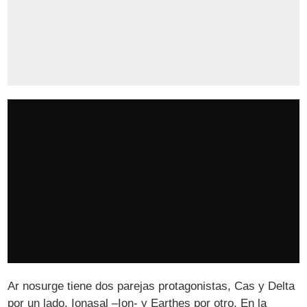
Ar nosurge tiene dos parejas protagonistas, Cas y Delta
por un lado, Ionasal –Ion- y Earthes por otro. En la