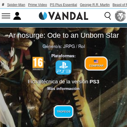
Spider-Man
Prime Video
PS Plus Essential
George R.R. Martin
Beast of 
Ar nosurge: Ode to an Unborn Star
Género/s:
JRPG
/
Rol
Plataformas:
COMPRAR
Ficha técnica de la versión
PS3
Más información
TROFEOS