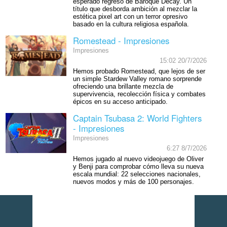
esperado regreso de Baroque Decay. Un
título que desborda ambición al mezclar la
estética pixel art con un terror opresivo
basado en la cultura religiosa española.
Romestead - Impresiones
Impresiones
15:02 20/7/2026
Hemos probado Romestead, que lejos de ser
un simple Stardew Valley romano sorprende
ofreciendo una brillante mezcla de
supervivencia, recolección física y combates
épicos en su acceso anticipado.
Captain Tsubasa 2: World Fighters
- Impresiones
Impresiones
6:27 8/7/2026
Hemos jugado al nuevo videojuego de Oliver
y Benji para comprobar cómo lleva su nueva
escala mundial: 22 selecciones nacionales,
nuevos modos y más de 100 personajes.