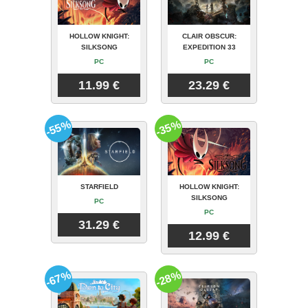
HOLLOW KNIGHT:
CLAIR OBSCUR:
SILKSONG
EXPEDITION 33
PC
PC
11.99 €
23.29 €
-55%
-35%
STARFIELD
HOLLOW KNIGHT:
SILKSONG
PC
PC
31.29 €
12.99 €
-67%
-28%