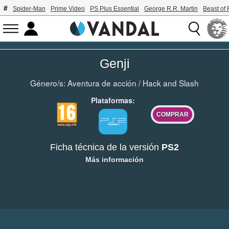
Spider-Man
Prime Video
PS Plus Essential
George R.R. Martin
Beast of 
Genji
Género/s:
Aventura de acción
/
Hack and Slash
Plataformas:
COMPRAR
Ficha técnica de la versión
PS2
Más información