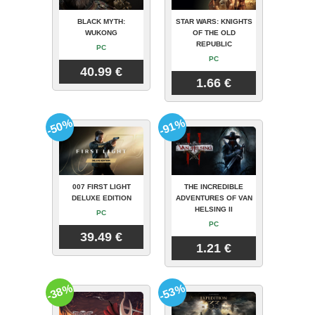
BLACK MYTH:
STAR WARS: KNIGHTS
WUKONG
OF THE OLD
REPUBLIC
PC
PC
40.99 €
1.66 €
-50%
-91%
007 FIRST LIGHT
THE INCREDIBLE
DELUXE EDITION
ADVENTURES OF VAN
HELSING II
PC
PC
39.49 €
1.21 €
-38%
-53%