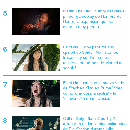
Mafia: The Old Country desvela el
primer gameplay de Hombre de
Honor, la expansión que se
estrena muy pronto
Es oficial: Sony paraliza sus
spinoff de Spider-Man tras los
fracasos y confirma que su
universo de héroes de Marvel no
seguirá
Es oficial: bautizan la nueva serie
de Stephen King en Prime Video
como 'una obra maestra' y la
'reinvención de un clásico'
Call of Duty: Black Ops 1 y 2
arrasaron en las ventas estimadas
de PlayStation durante julio