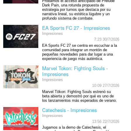
Probamos el acceso anticipado de Prelude
Dark Pain, una rotunda propuesta de
estrategia por turnos que destaca por su
narrativa lineal, su estética lúgubre y un
profundo sistema de combate.
EA Sports FC 27 - Impresiones
Impresiones
7:23 30/7/2026
EA Sports FC 27 se centra en escuchar a la
comunidad para integrar un montón de
pequeñas novedades para dar lugar a una
experiencia de juego más auténtica.
Marvel Tokon: Fighting Souls -
Impresiones
Impresiones
10:09 27/7/2026
Marvel Tōkon: Fighting Souls estrenó su
beta abierta y demostró por qué es uno de
los lanzamientos más esperados de verano.
Catechesis - Impresiones
Impresiones
13:56 22/7/2026
Jugamos a la demo de Catechesis, el