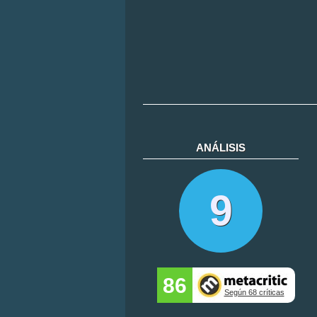
ANÁLISIS
9
86
Según 68 críticas