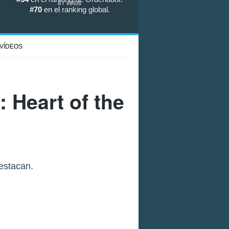
81
votos
#70
en el
ranking global
.
VÍDEOS
: Heart of the
estacan.