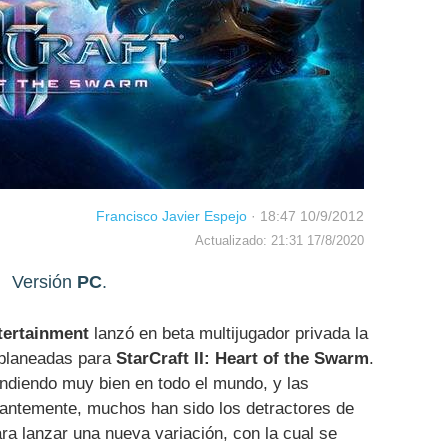
Francisco Javier Espejo
·
18:47 10/9/2012
Actualizado: 21:31 17/8/2020
Versión
PC
.
tertainment
lanzó en beta multijugador privada la
 planeadas para
StarCraft II: Heart of the Swarm
.
endiendo muy bien en todo el mundo, y las
antemente, muchos han sido los detractores de
a lanzar una nueva variación, con la cual se