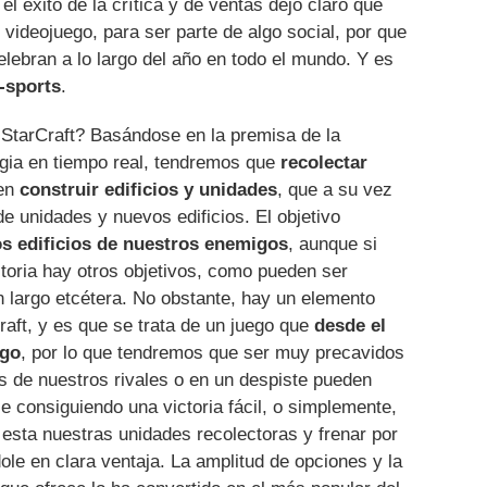
l éxito de la crítica y de ventas dejó claro que
 videojuego, para ser parte de algo social, por que
elebran a lo largo del año en todo el mundo. Y es
-sports
.
StarCraft? Basándose en la premisa de la
egia en tiempo real, tendremos que
recolectar
ten
construir edificios y unidades
, que a su vez
e unidades y nuevos edificios. El objetivo
os edificios de nuestros enemigos
, aunque si
storia hay otros objetivos, como pueden ser
un largo etcétera. No obstante, hay un elemento
raft, y es que se trata de un juego que
desde el
sgo
, por lo que tendremos que ser muy precavidos
s de nuestros rivales o en un despiste pueden
se consiguiendo una victoria fácil, o simplemente,
esta nuestras unidades recolectoras y frenar por
le en clara ventaja. La amplitud de opciones y la