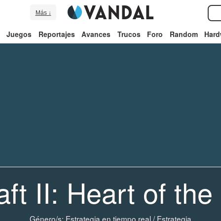
Más ↓
Juegos
Reportajes
Avances
Trucos
Foro
Random
Hard
aft II: Heart of th
Género/s:
Estrategia en tiempo real
/
Estrategia