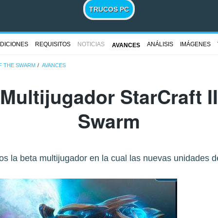
TRUCOS PC
DICIONES
REQUISITOS
NOTICIAS
ANÁLISIS
IMÁGENES
AVANCES
OF THE SWARM
AVANCES
ultijugador StarCraft II
Swarm
s la beta multijugador en la cual las nuevas unidades d