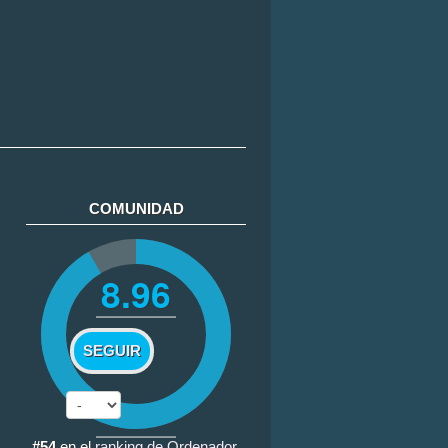
COMUNIDAD
8.96
SEGUIR
#54
en el
ranking de Ordenador
.