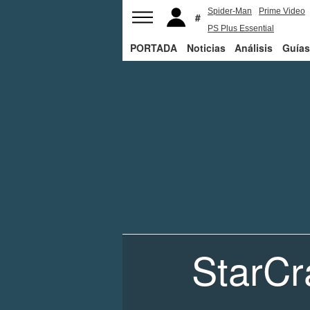
Spider-Man
Prime Video
PS Plus Essential
PORTADA
Noticias
George R.R. Martin
Análisis
Guías
StarCr