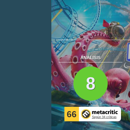
ANÁLISIS
8
66
Según 34 críticas