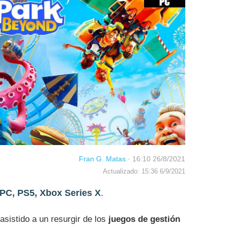
Fran G. Matas
·
16:10 26/8/2021
Actualizado: 15:36 6/9/2021
PC, PS5, Xbox Series X
.
sistido a un resurgir de los
juegos de gestión