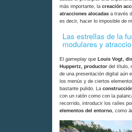
más importante, la
creación acc
atracciones alocadas
a través 
es decir, hacer lo imposible de m
Las estrellas de la 
modulares y atraccio
El
gameplay
que
Louis Vogt, di
Huppertz, productor
del título,
de una presentación digital aún 
los menús y de ciertos elementos
bastante pulido. La
construcció
con un ratón como con la palanca 
recorrido, introducir los raíles 
elementos del entorno
, como á