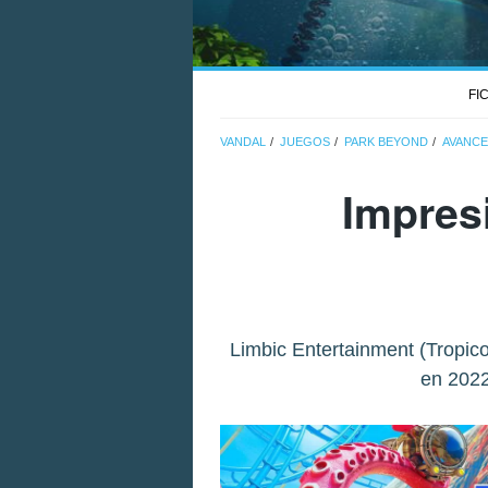
FI
VANDAL
JUEGOS
PARK BEYOND
AVANCE
Impres
Limbic Entertainment (Tropic
en 2022