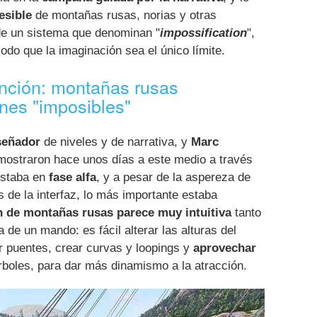
esible
de montañas rusas, norias y otras
de un sistema que denominan "
impossification
",
odo que la imaginación sea el único límite.
función: montañas rusas
nes "imposibles"
señador
de niveles y de narrativa, y
Marc
 mostraron hace unos días a este medio a través
estaba en
fase alfa
, y a pesar de la aspereza de
 de la interfaz, lo más importante estaba
n de montañas rusas parece muy intuitiva
tanto
de un mando: es fácil alterar las alturas del
por puentes, crear curvas y loopings y
aprovechar
rboles, para dar más dinamismo a la atracción.