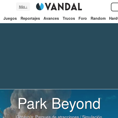
Más ↓
Juegos
Reportajes
Avances
Trucos
Foro
Random
Hard
Park Beyond
Género/s:
Parques de atracciones
/
Simulación