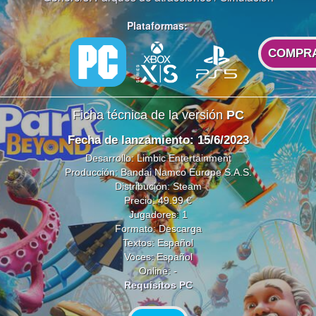
Plataformas:
COMPR
Ficha técnica de la versión
PC
Fecha de lanzamiento: 15/6/2023
Desarrollo: Limbic Entertainment
Producción: Bandai Namco Europe S.A.S.
Distribución: Steam
Precio: 49.99 €
Jugadores: 1
Formato: Descarga
Textos: Español
Voces: Español
Online: -
Requisitos PC