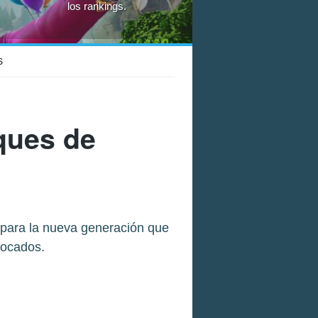
los rankings.
S
ques de
 para la nueva generación que
locados.