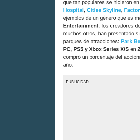
que tan populares se hicieron en
Hospital
,
Cities Skyline
,
Factor
ejemplos de un género que es m
Entertainment
, los creadores d
muchos otros, han presentado su
parques de atracciones:
Park B
PC, PS5 y Xbox Series X/S
en
compró un porcentaje del acciona
año.
PUBLICIDAD