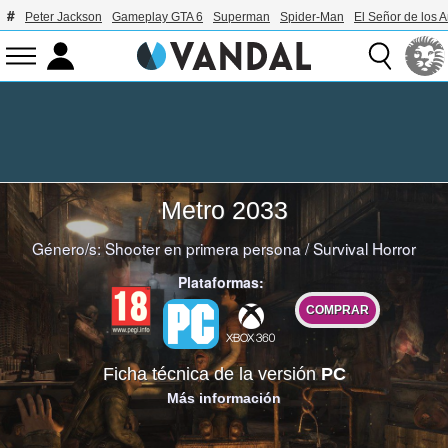
Peter Jackson
Gameplay GTA 6
Superman
Spider-Man
El Señor de los A
Metro 2033
Género/s:
Shooter en primera persona
/
Survival Horror
Plataformas:
COMPRAR
Ficha técnica de la versión
PC
Más información