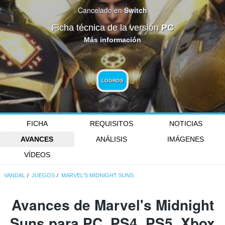
Cancelado en
Switch
Ficha técnica de la versión
PC
Más información
LOGROS
FICHA
REQUISITOS
NOTICIAS
AVANCES
ANÁLISIS
IMÁGENES
VÍDEOS
VANDAL
JUEGOS
MARVEL'S MIDNIGHT SUNS
Avances de Marvel's Midnight
Suns para PC, PS4, PS5, Xbox