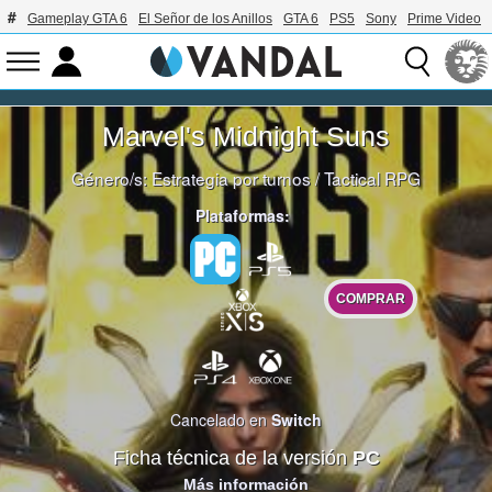
Gameplay GTA 6
El Señor de los Anillos
GTA 6
PS5
Sony
Prime Video
Marvel's Midnight Suns
Género/s:
Estrategia por turnos
/
Tactical RPG
Plataformas:
COMPRAR
Cancelado en
Switch
Ficha técnica de la versión
PC
Más información