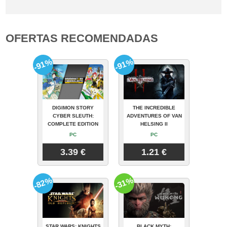
OFERTAS RECOMENDADAS
-91%
-91%
DIGIMON STORY
THE INCREDIBLE
CYBER SLEUTH:
ADVENTURES OF VAN
COMPLETE EDITION
HELSING II
PC
PC
3.39 €
1.21 €
-82%
-31%
STAR WARS: KNIGHTS
BLACK MYTH: