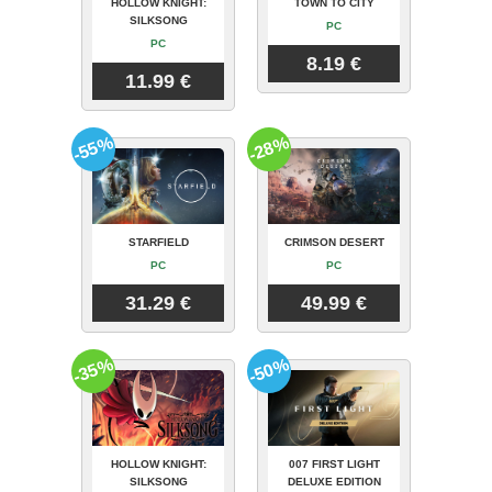
HOLLOW KNIGHT:
TOWN TO CITY
SILKSONG
PC
PC
8.19 €
11.99 €
-55%
-28%
STARFIELD
CRIMSON DESERT
PC
PC
31.29 €
49.99 €
-35%
-50%
HOLLOW KNIGHT:
007 FIRST LIGHT
SILKSONG
DELUXE EDITION