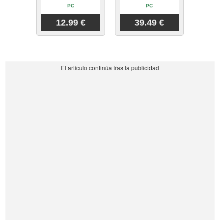
PC
PC
12.99 €
39.49 €