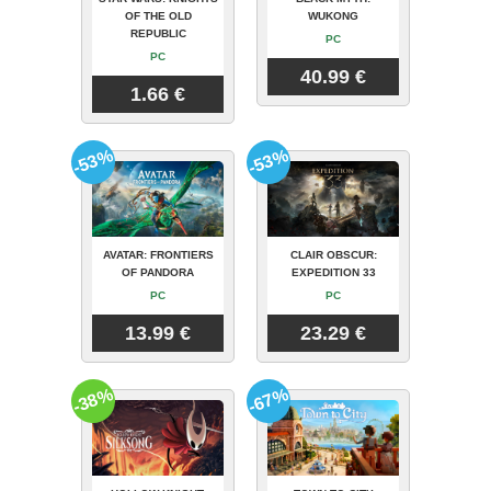
OF THE OLD
WUKONG
REPUBLIC
PC
PC
40.99 €
1.66 €
-53%
-53%
AVATAR: FRONTIERS
CLAIR OBSCUR:
OF PANDORA
EXPEDITION 33
PC
PC
13.99 €
23.29 €
-38%
-67%