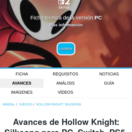
Ficha técnica de la versión
PC
Más información
LOGROS
FICHA
REQUISITOS
NOTICIAS
AVANCES
ANÁLISIS
GUÍA
IMÁGENES
VÍDEOS
VANDAL
JUEGOS
HOLLOW KNIGHT: SILKSONG
Avances de Hollow Knight: