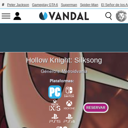
Peter Jackson
Gameplay GTA 6
Superman
Spider-Man
El Señor de los A
Hollow Knight: Silksong
Género/s:
Metroidvania
Plataformas:
RESERVAR