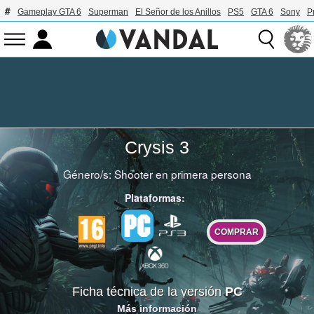
Gameplay GTA 6
Superman
El Señor de los Anillos
PS5
GTA 6
Sony
P
Crysis 3
Género/s:
Shooter en primera persona
Plataformas:
COMPRAR
Ficha técnica de la versión
PC
Más información