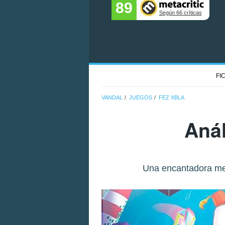
89
Según 66 críticas
FI
VANDAL
JUEGOS
FEZ XBLA
Anál
Una encantadora mez