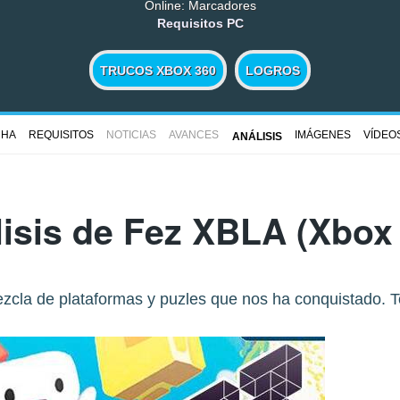
Online: Marcadores
Requisitos PC
TRUCOS XBOX 360
LOGROS
CHA
REQUISITOS
NOTICIAS
AVANCES
IMÁGENES
VÍDEO
ANÁLISIS
isis de
Fez XBLA
(Xbox 
cla de plataformas y puzles que nos ha conquistado. To