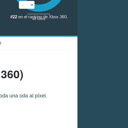
#22
en el
ranking de Xbox 360
.
48
votos
S
360)
da una oda al píxel.