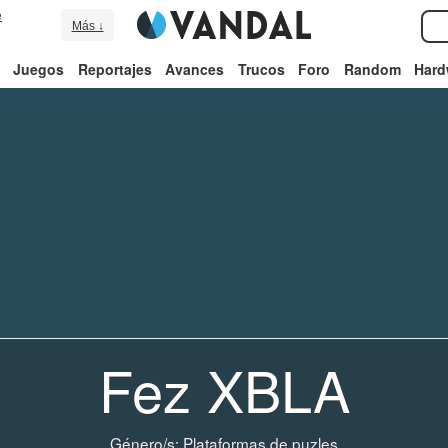
e
Más ↓
Juegos
Reportajes
Avances
Trucos
Foro
Random
Hard
Fez XBLA
Género/s:
Plataformas de puzles