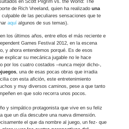
ultados en Scott Pilgrim vs. the World: The
porte de Rich Vreeland, quien ha realizado
una
 culpable de las peculiares sensaciones que te
char
aquí
algunos de sus temas).
n los últimos años, entre ellos el más reciente e
ndependent Games Festival 2012, en la escena
do, y ahora entendemos porqué. Es de esos
que explicar su mecánica jugable no le hace
o por los cuatro costados –nunca mejor dicho-,
eojuegos
, una de esas pocas obras que irradia
ilia con esta afición, este entretenimiento
muchos y muy diversos caminos, pese a que tanto
 empeñen en que solo recorra unos pocos.
y simpático protagonista que vive en su feliz
a que un día descubre una nueva dimensión.
isamente el que da nombre al juego, un fez- que