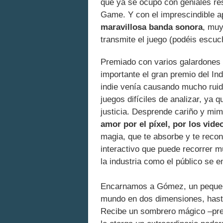
que ya se ocupó con geniales res
Game. Y con el imprescindible a
maravillosa banda sonora
, muy
transmite el juego (podéis escu
Premiado con varios galardones e
importante el gran premio del I
indie venía causando mucho rui
juegos difíciles de analizar, ya 
justicia. Desprende cariño y mim
amor por el píxel, por los vid
magia, que te absorbe y te reconc
interactivo que puede recorrer 
la industria como el público se
Encarnamos a Gómez, un pequeño 
mundo en dos dimensiones, hast
Recibe un sombrero mágico –prec