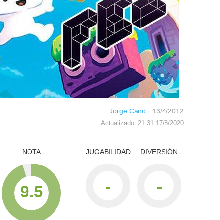
Jorge Cano
·
13/4/2012
Actualizado: 21:31 17/8/2020
NOTA
JUGABILIDAD
DIVERSIÓN
-
-
9.5