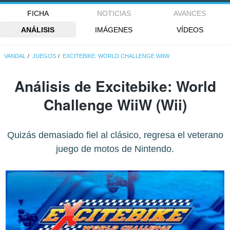
FICHA
NOTICIAS
AVANCES
ANÁLISIS
IMÁGENES
VÍDEOS
VANDAL
JUEGOS
EXCITEBIKE: WORLD CHALLENGE WIIW
Análisis de
Excitebike: World
Challenge WiiW
(Wii)
Quizás demasiado fiel al clásico, regresa el veterano
juego de motos de Nintendo.