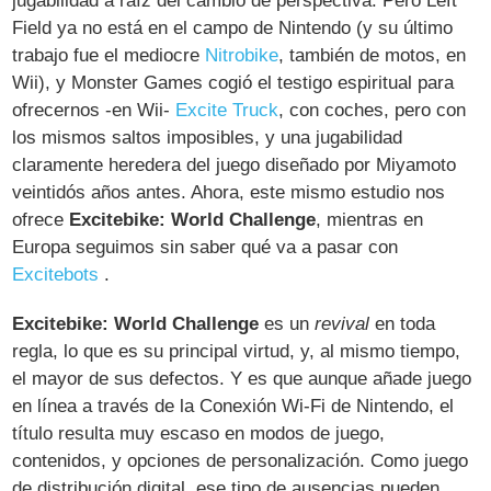
jugabilidad a raíz del cambio de perspectiva. Pero Left
Field ya no está en el campo de Nintendo (y su último
trabajo fue el mediocre
Nitrobike
, también de motos, en
Wii), y Monster Games cogió el testigo espiritual para
ofrecernos -en Wii-
Excite Truck
, con coches, pero con
los mismos saltos imposibles, y una jugabilidad
claramente heredera del juego diseñado por Miyamoto
veintidós años antes. Ahora, este mismo estudio nos
ofrece
Excitebike: World Challenge
, mientras en
Europa seguimos sin saber qué va a pasar con
Excitebots
.
Excitebike: World Challenge
es un
revival
en toda
regla, lo que es su principal virtud, y, al mismo tiempo,
el mayor de sus defectos. Y es que aunque añade juego
en línea a través de la Conexión Wi-Fi de Nintendo, el
título resulta muy escaso en modos de juego,
contenidos, y opciones de personalización. Como juego
de distribución digital, ese tipo de ausencias pueden