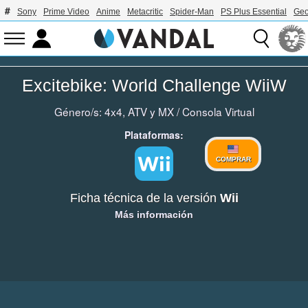
Sony
Prime Video
Anime
Metacritic
Spider-Man
PS Plus Essential
Geo
Excitebike: World Challenge WiiW
Género/s:
4x4, ATV y MX
/
Consola Virtual
Plataformas:
COMPRAR
Ficha técnica de la versión
Wii
Más información