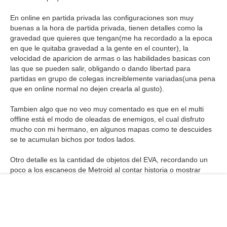
En online en partida privada las configuraciones son muy
buenas a la hora de partida privada, tienen detalles como la
gravedad que quieres que tengan(me ha recordado a la epoca
en que le quitaba gravedad a la gente en el counter), la
velocidad de aparicion de armas o las habilidades basicas con
las que se pueden salir, obligando o dando libertad para
partidas en grupo de colegas increiblemente variadas(una pena
que en online normal no dejen crearla al gusto).
Tambien algo que no veo muy comentado es que en el multi
offline está el modo de oleadas de enemigos, el cual disfruto
mucho con mi hermano, en algunos mapas como te descuides
se te acumulan bichos por todos lados.
Otro detalle es la cantidad de objetos del EVA, recordando un
poco a los escaneos de Metroid al contar historia o mostrar
detalles te puedes encontrar discos duros, carpetas con
informacion, monumentos en miniatura clasicos, carteles con
fotos de se busca(que no se si será de algun diseñador o
creador del juego por los comentarios)...etc..etc...