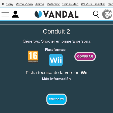
Sony
Prime Video
Anime
Metacritic
Spider-Man
PS Plus Essential
Geo
Conduit 2
Género/s:
Shooter en primera persona
Plataformas:
COMPRAR
Ficha técnica de la versión
Wii
Más información
TRUCOS WII