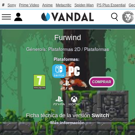
Sony
Prime Video
Anime
Metacritic
Spider-Man
PS Plus Essential
Geo
Furwind
Género/s:
Plataformas 2D
/
Plataformas
Plataformas:
COMPRAR
Ficha técnica de la versión
Switch
Más información